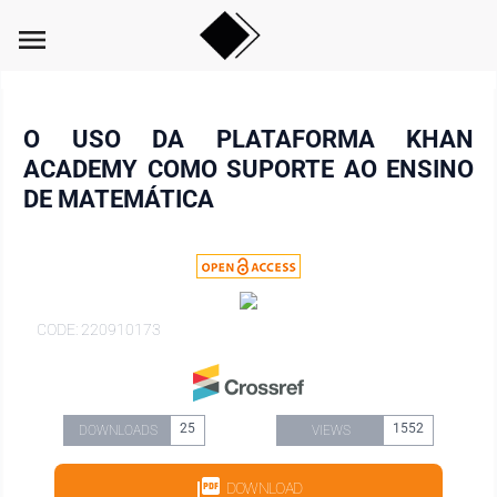
menu
O USO DA PLATAFORMA KHAN
ACADEMY COMO SUPORTE AO ENSINO
DE MATEMÁTICA
CODE: 220910173
25
1552
DOWNLOADS
VIEWS
DOWNLOAD