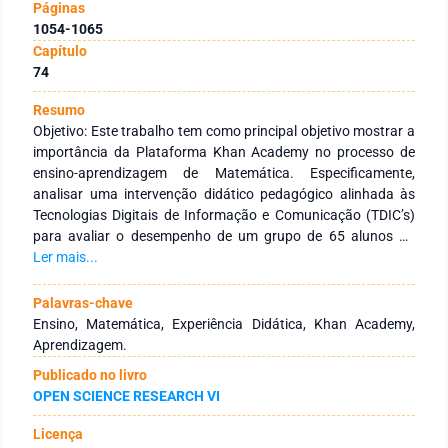
Páginas
1054-1065
Capítulo
74
Resumo
Objetivo: Este trabalho tem como principal objetivo mostrar a
importância da Plataforma Khan Academy no processo de
ensino-aprendizagem de Matemática. Especificamente,
analisar uma intervenção didático pedagógico alinhada às
Tecnologias Digitais de Informação e Comunicação (TDIC’s)
para avaliar o desempenho de um grupo de 65 alunos na
competência resolução de problemas. Métodos: A principal
Ler mais...
estratégia metodológica usada para atingir os objetivos
propostos neste trabalho, remete a um estudo de caso. Neste
Palavras-chave
contexto, procurou-se analisar em dados quanti-qualitativos
Ensino, Matemática, Experiência Didática, Khan Academy,
respostas dos participantes a questões sobre o uso da
Aprendizagem.
Plataforma Khan Academy no incremento matemático da
Publicado no livro
amostra em estudo. Resultados: Os dados sistematizados e
OPEN SCIENCE RESEARCH VI
alinhados às análises qualitativas do estudo, mostraram
fortes evidências do desenvolvimento matemático daqueles
Licença
alunos que responderam adequadamente aos desafios