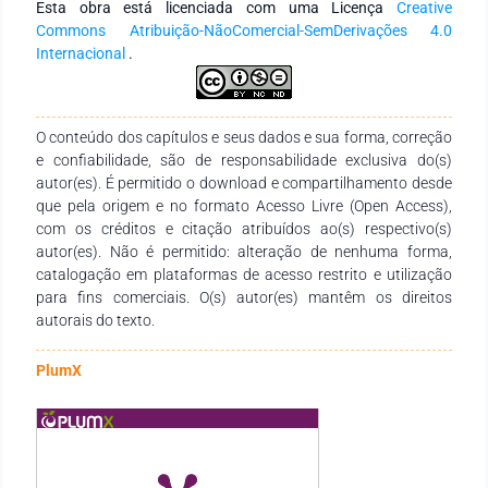
Esta obra está licenciada com uma Licença
Creative
didáticos propostos na referida plataforma digital.
Commons Atribuição-NãoComercial-SemDerivações 4.0
Conclusão: Os alunos que perseveraram em todas as
Internacional
.
atividades na Plataforma Khan Academy lograram maior
êxito na aprovação da disciplina. Assim, concluiu-se que a
referida Plataforma pode servir de instrumento didático-
pedagógico de grande valia ao desempenho de alunos em
O conteúdo dos capítulos e seus dados e sua forma, correção
disciplinas da área da Matemática.
e confiabilidade, são de responsabilidade exclusiva do(s)
autor(es). É permitido o download e compartilhamento desde
que pela origem e no formato Acesso Livre (Open Access),
com os créditos e citação atribuídos ao(s) respectivo(s)
autor(es). Não é permitido: alteração de nenhuma forma,
catalogação em plataformas de acesso restrito e utilização
para fins comerciais. O(s) autor(es) mantêm os direitos
autorais do texto.
PlumX