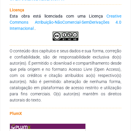
de campo, apoiados com pesquisa de opinião junto a parte do
corpo docente das escolas. A pesquisa revelou que, mesmo
Licença
em função da falta de recursos e as dificuldades enfrentadas,
Esta obra está licenciada com uma Licença
Creative
trabalhos de campo estão sendo realizados pelos
Commons Atribuição-NãoComercial-SemDerivações 4.0
professores e professoras, com a obtenção de bons
Internacional
.
resultados no ensino-aprendizagem discente, a partir do
planejamento cauteloso, domínio das temáticas e das
técnicas aplicadas, viabilizando, por fim a produção de
conhecimento geográfico.
O conteúdo dos capítulos e seus dados e sua forma, correção
e confiabilidade, são de responsabilidade exclusiva do(s)
autor(es). É permitido o download e compartilhamento desde
que pela origem e no formato Acesso Livre (Open Access),
com os créditos e citação atribuídos ao(s) respectivo(s)
autor(es). Não é permitido: alteração de nenhuma forma,
catalogação em plataformas de acesso restrito e utilização
para fins comerciais. O(s) autor(es) mantêm os direitos
autorais do texto.
PlumX