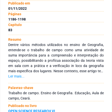
Publicado em
01/11/2022
Páginas
1186-1198
Capítulo
83
Resumo
Dentre vários métodos utilizados no ensino de Geografia,
entende-se o trabalho de campo como uma atividade de
suma importância para a compreensão e interpretação do
espaço, possibilitando a profícua associação da teoria vista
em sala com a prática e a verificação in loco da geografia
mais específica dos lugares. Nesse contexto, esse artigo tem
como objetivo analisar a contribuição do trabalho de campo
Ler mais...
nas aulas de Geografia em três escolas da rede pública de
Santana do Cariri, Região Metropolitana do Cariri, sul do
Palavras-chave
Ceará. Quanto aos procedimentos metodológicos a pesquisa
Trabalho de campo. Ensino de Geografia. Educação, Aula de
apresenta estudos de caso, delimitados em três escolas
campo, Ceará.
públicas da cidade de Santana do Cariri, apoiados por leituras
Publicado no livro
e análises de bibliografias específicas no assunto, trabalhos
OPEN SCIENCE RESEARCH VI