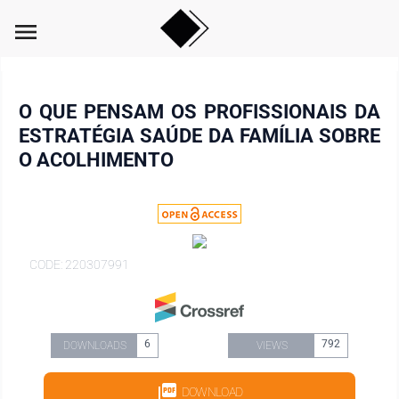
menu
O QUE PENSAM OS PROFISSIONAIS DA
ESTRATÉGIA SAÚDE DA FAMÍLIA SOBRE
O ACOLHIMENTO
CODE: 220307991
6
792
DOWNLOADS
VIEWS
DOWNLOAD