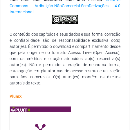
importante para a adequação e fortalecimento de mudanças
Commons Atribuição-NãoComercial-SemDerivações 4.0
na prática tanto para os usuários como para os serviços, pois
Internacional
.
ele é reconhecidamente a grande porta de entrada para os
serviços de saúde.
O conteúdo dos capítulos e seus dados e sua forma, correção
e confiabilidade, são de responsabilidade exclusiva do(s)
autor(es). É permitido o download e compartilhamento desde
que pela origem e no formato Acesso Livre (Open Access),
com os créditos e citação atribuídos ao(s) respectivo(s)
autor(es). Não é permitido: alteração de nenhuma forma,
catalogação em plataformas de acesso restrito e utilização
para fins comerciais. O(s) autor(es) mantêm os direitos
autorais do texto.
PlumX