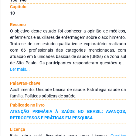
Capítulo
10
Resumo
O objetivo deste estudo foi conhecer a opinião de médicos,
enfermeiros e auxiliares de enfermagem sobre o acolhimento.
Trata-se de um estudo qualitativo e exploratório realizado
com 66 profissionais das categorias mencionadas, com
atuação em 6 unidades básicas de saúde (UBSs) da zona sul
de São Paulo. Os participantes responderam questões que
foram analisadas a partir do método do Discurso do Sujeito
Ler mais...
Coletivo (DSC). Os resultados mostraram que: 47% dos
respondentes observam o acolhimento como uma imensa
Palavras-chave
porta de entrada para o serviço de saúde; 14% consideram a
Acolhimento, Unidade básica de saúde, Estratégia saúde da
ação confusa; 13% acreditam tratar-se de um atendimento
família, Políticas públicas de saúde.
resolutivo a ser desempenhado por todos. Grande parte das
Publicado no livro
respostas pontuam a falta de preparação para o
ATENÇÃO PRIMÁRIA À SAÚDE NO BRASIL: AVANÇOS,
desempenho da tarefa. Constata-se que o treinamento do
RETROCESSOS E PRÁTICAS EM PESQUISA
profissional é um caminho para que a prática do acolhimento
se consolide conforme o previsto no Sistema Único de Saúde.
Licença
A continuidade de pesquisas sobre o acolhimento é muito
Esta obra está licenciada com uma Licença
Creative