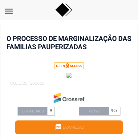
menu
O PROCESSO DE MARGINALIZAÇÃO DAS
FAMILIAS PAUPERIZADAS
CODE: 201202662
9
963
DOWNLOADS
VIEWS
DOWNLOAD