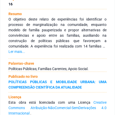
16
Resumo
O objetivo deste relato de experiências foi identificar o
processo de marginalização na comunidade, enquanto
modelo de família pauperizada e propor alternativas de
convivências e apoio entre as famílias, auxiliando na
construção de políticas públicas que favoreçam a
comunidade. A experiência foi realizada com 14 famílias de
comunidade urbana, que apresentam necessidades sociais,
Ler mais...
biológicas e espirituais. Integrantes do Movimento dos
Focolares realizaram visitas mensais no período de
Palavras-chave
janeiro/2013 a maio/2016, utilizou-se entrevista, momentos
Políticas Públicas; Famílias Carentes; Apoio Social.
pedagógicos, oferta de consultas pediátricas, dispensação de
Publicado no livro
medicamentos, encaminhamentos, reuniões interventivas
POLÍTICAS PÚBLICAS E MOBILIDADE URBANA: UMA
sobre a vida espiritual, educação e aspectos sociais dos
COMPREENSÃO CIENTÍFICA DA ATUALIDADE
participantes, além de construir um momento pedagógico de
descontração com crianças e adolescentes. As famílias
Licença
apresentaram suas experiências pessoais de relacionamento
Esta obra está licenciada com uma Licença
Creative
familiar e vivência cristã. Compreender as necessidades da
Commons Atribuição-NãoComercial-SemDerivações 4.0
comunidade, construindo com elas alternativas para
Internacional
.