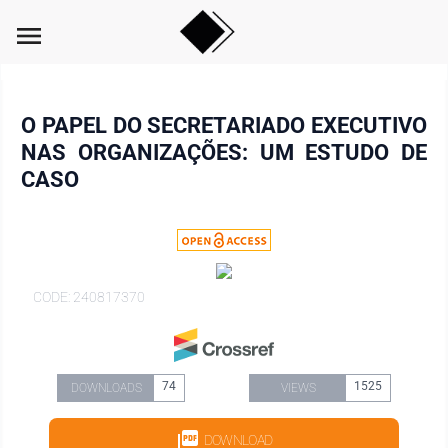
menu
O PAPEL DO SECRETARIADO EXECUTIVO
NAS ORGANIZAÇÕES: UM ESTUDO DE
CASO
CODE: 240817370
74
1525
DOWNLOADS
VIEWS
DOWNLOAD