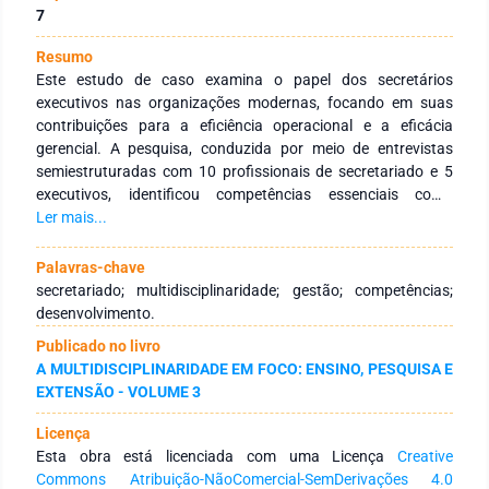
7
Resumo
Este estudo de caso examina o papel dos secretários
executivos nas organizações modernas, focando em suas
contribuições para a eficiência operacional e a eficácia
gerencial. A pesquisa, conduzida por meio de entrevistas
semiestruturadas com 10 profissionais de secretariado e 5
executivos, identificou competências essenciais como
comunicação, organização, gestão do tempo e proficiência
Ler mais...
em tecnologia, além dos desafios enfrentados. Os resultados
destacam a importância contínua do desenvolvimento
Palavras-chave
dessas competências para melhorar a comunicação interna e
secretariado; multidisciplinaridade; gestão; competências;
apoiar estratégias organizacionais. O estudo sugere que,
desenvolvimento.
para enfrentar os desafios identificados, é primordial um
Publicado no livro
investimento constante na formação e atualização das
A MULTIDISCIPLINARIDADE EM FOCO: ENSINO, PESQUISA E
habilidades dos secretários executivos.
EXTENSÃO - VOLUME 3
Licença
Esta obra está licenciada com uma Licença
Creative
Commons Atribuição-NãoComercial-SemDerivações 4.0