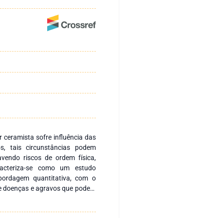
 ceramista sofre influência das
s, tais circunstâncias podem
vendo riscos de ordem física,
racteriza-se como um estudo
 abordagem quantitativa, com o
 de doenças e agravos que podem
 partir do diagnóstico do perfil
ústria ceramista. A pesquisa