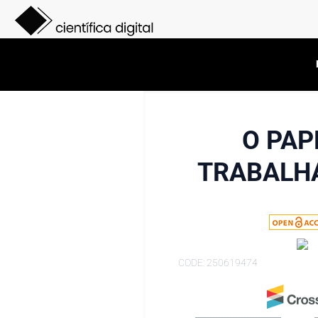
O PAP
TRABALH
CODE: 250619474