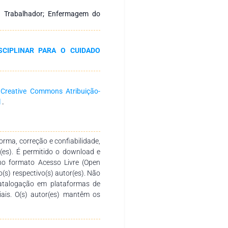
ho tem um papel crucial na
ogramas de educação em saúde,
do Trabalhador; Enfermagem do
 e melhorias no ambiente de
isco.
SCIPLINAR PARA O CUIDADO
a
Creative Commons Atribuição-
l
.
rma, correção e confiabilidade,
r(es). É permitido o download e
no formato Acesso Livre (Open
o(s) respectivo(s) autor(es). Não
catalogação em plataformas de
ciais. O(s) autor(es) mantêm os