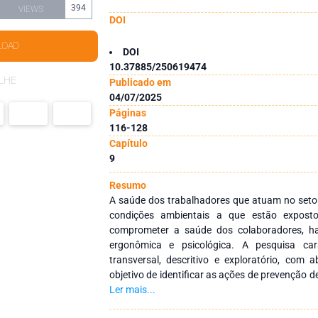
394
VIEWS
DOI
LOAD
DOI
10.37885/250619474
LHE
Publicado em
04/07/2025
Páginas
116-128
Capítulo
9
Resumo
A saúde dos trabalhadores que atuam no setor
condições ambientais a que estão exposto
comprometer a saúde dos colaboradores, ha
ergonômica e psicológica. A pesquisa ca
transversal, descritivo e exploratório, com
objetivo de identificar as ações de prevenção
ser implementadas pela enfermeira do trabalho a
Ler mais...
de morbidade dos trabalhadores de uma ind