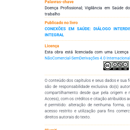
evidenciou que a enfermeira do trabal
Palavras-chave
implementação de ações preventivas, como pr
Doença Profissional; Vigilância em Saúde 
monitoramento da saúde dos trabalhadores
trabalho
trabalho para reduzir a exposição a fatores de r
Publicado no livro
CONEXÕES EM SAÚDE: DIÁLOGO INTERDI
INTEGRAL
Licença
Esta obra está licenciada com uma Licenç
NãoComercial-SemDerivações 4.0 Internaciona
O conteúdo dos capítulos e seus dados e sua fo
são de responsabilidade exclusiva do(s) auto
compartilhamento desde que pela origem e 
Access), com os créditos e citação atribuídos a
é permitido: alteração de nenhuma forma, 
acesso restrito e utilização para fins comer
direitos autorais do texto.