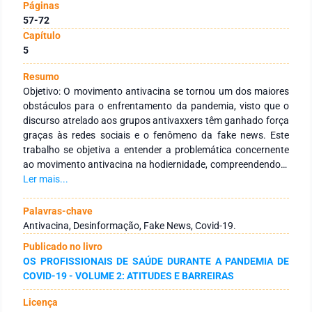
Páginas
57-72
Capítulo
5
Resumo
Objetivo: O movimento antivacina se tornou um dos maiores
obstáculos para o enfrentamento da pandemia, visto que o
discurso atrelado aos grupos antivaxxers têm ganhado força
graças às redes sociais e o fenômeno da fake news. Este
trabalho se objetiva a entender a problemática concernente
ao movimento antivacina na hodiernidade, compreendendo-o
como uma problemática com raízes no contexto social e
Ler mais...
educacional. Métodos: Realização de uma revisão
bibliográfica nas bases de pesquisa Coordenação de
Palavras-chave
Aperfeiçoamento de Pessoal de Nível Superior (CAPES) e a
Antivacina, Desinformação, Fake News, Covid-19.
Biblioteca Virtual de Saúde (BVS). Resultados: Com base nos
Publicado no livro
9 artigos analisados, foi possível verificar que o movimento
OS PROFISSIONAIS DE SAÚDE DURANTE A PANDEMIA DE
antivacina atual é um sintoma da pós-modernidade, e a
COVID-19 - VOLUME 2: ATITUDES E BARREIRAS
manutenção de seu discurso é devido ao distanciamento dos
seus usuários da realidade objetiva, da polarização política e
Licença
do uso das emoções e de teorias conspiratórias como recurso