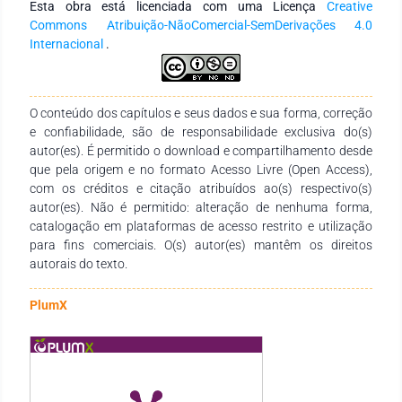
Esta obra está licenciada com uma Licença
Creative
para maior engajamento neste movimento. Conclusão:
Commons Atribuição-NãoComercial-SemDerivações 4.0
Conclui-se sobre a necessidade de mais estudos sobre a crise
Internacional
.
institucional no campo político e social, e o desenvolvimento
de possíveis intervenções a nível social e educacional para a
sensibilização de uma adesão mais eficaz às campanhas
vacinais
O conteúdo dos capítulos e seus dados e sua forma, correção
e confiabilidade, são de responsabilidade exclusiva do(s)
autor(es). É permitido o download e compartilhamento desde
que pela origem e no formato Acesso Livre (Open Access),
com os créditos e citação atribuídos ao(s) respectivo(s)
autor(es). Não é permitido: alteração de nenhuma forma,
catalogação em plataformas de acesso restrito e utilização
para fins comerciais. O(s) autor(es) mantêm os direitos
autorais do texto.
PlumX