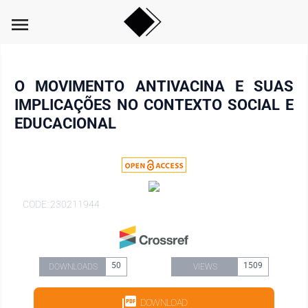
menu
O MOVIMENTO ANTIVACINA E SUAS
IMPLICAÇÕES NO CONTEXTO SOCIAL E
EDUCACIONAL
CODE: 230211944
50
1509
DOWNLOADS
VIEWS
DOWNLOAD