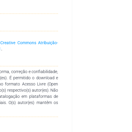
o de amigos e parentes. Tendo o
flexivo baseou-se em pesquisa
apontar as dificuldades na atual
ra os óbices encontrados na
para possíveis consequências
a
Creative Commons Atribuição-
l
.
rma, correção e confiabilidade,
r(es). É permitido o download e
no formato Acesso Livre (Open
o(s) respectivo(s) autor(es). Não
catalogação em plataformas de
ciais. O(s) autor(es) mantêm os