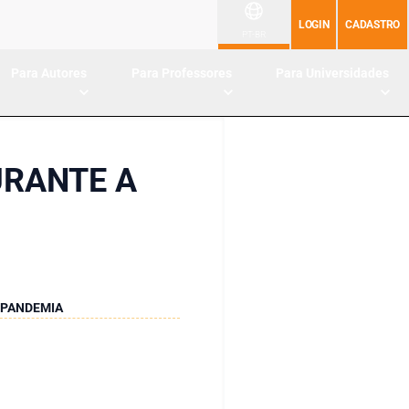
LOGIN
CADASTRO
PT-BR
Para Autores
Para Professores
Para Universidades
URANTE A
 PANDEMIA