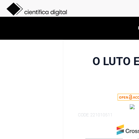
O LUTO 
CODE: 221010511