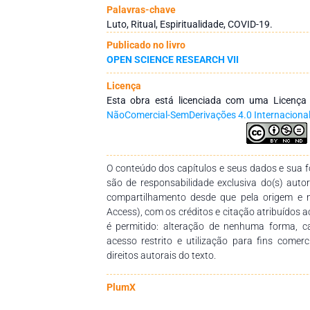
caixões lacrados, sem haver o conforto próxim
Palavras-chave
presente cenário, esse estudo de caráter re
Luto, Ritual, Espiritualidade, COVID-19.
bibliográfica sobre o tema e tem como objetivo 
Publicado no livro
vivência do luto. Sinaliza, também, pa
OPEN SCIENCE RESEARCH VII
ressignificação da dor da perda e aponta 
psicológicas no futuro.
Licença
Esta obra está licenciada com uma Licenç
NãoComercial-SemDerivações 4.0 Internaciona
O conteúdo dos capítulos e seus dados e sua fo
são de responsabilidade exclusiva do(s) auto
compartilhamento desde que pela origem e 
Access), com os créditos e citação atribuídos a
é permitido: alteração de nenhuma forma, 
acesso restrito e utilização para fins comer
direitos autorais do texto.
PlumX