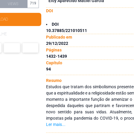
Eloy Aparecido Maciel Garcia
719
VIEWS
DOI
LOAD
DOI
10.37885/221010511
LHE
Publicado em
29/12/2022
Páginas
1432-1439
Capítulo
94
Resumo
Estudos que tratam dos simbolismos presente
que a espiritualidade e a religiosidade estão s
momento a importante função de amenizar o s
despedida daqueles que partiram e favorec
novo sentido para suas vidas. Atualmente,
impostas pela pandemia do COVID-19, o proce
difícil. Pessoas morrem sozinhas nos hos
Ler mais...
conseguem elaborar uma despedida. Enterro