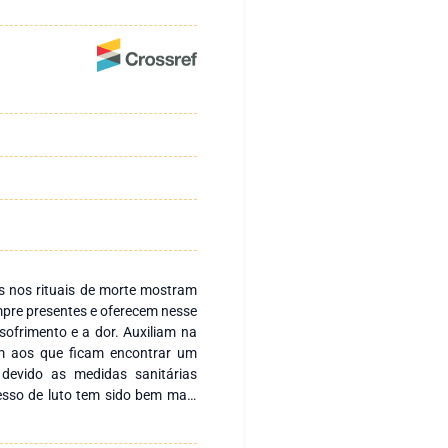
s nos rituais de morte mostram
empre presentes e oferecem nesse
ofrimento e a dor. Auxiliam na
em aos que ficam encontrar um
 devido as medidas sanitárias
sso de luto tem sido bem mais
pitais e seus familiares não
s são feitos às pressas, com