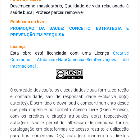
e pressão da língua. A saúde bucal é considerada hoje como
Desempenho mastigatório, Qualidade de vida relacionada à
fator importante na avaliação da qualidade de vida e está
saúde bucal, Prótese parcial removível.
associada a condições socioeconômicas e psicológicas.
Publicado no livro
Contudo, os dados expostos mostram que existem poucas
PROMOÇÃO DA SAÚDE: CONCEITO, ESTRATÉGIA E
informações concretas sobre a qualidade de vida em relação
PREVENÇÃO EM PESQUISA
a reabilitação protética parcial ou total, principalmente nos
estudos que envolvem paciente com doenças degenerativas.
Licença
A presente revisão de literatura concluiu que as próteses
Esta obra está licenciada com uma Licença
Creative
removíveis impactam positivamente a função mastigatória e
Commons Atribuição-NãoComercial-SemDerivações 4.0
a qualidade de vida.
Internacional
.
O conteúdo dos capítulos e seus dados e sua forma, correção
e confiabilidade, são de responsabilidade exclusiva do(s)
autor(es). É permitido o download e compartilhamento desde
que pela origem e no formato Acesso Livre (Open Access),
com os créditos e citação atribuídos ao(s) respectivo(s)
autor(es). Não é permitido: alteração de nenhuma forma,
catalogação em plataformas de acesso restrito e utilização
para fins comerciais. O(s) autor(es) mantêm os direitos