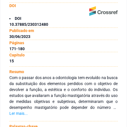
DOI
DOI
10.37885/230312480
Publicado em
30/06/2023
Páginas
171-180
Capítulo
15
Resumo
Com o passar dos anos a odontologia tem evoluído na busca
da substituição dos elementos perdidos com o objetivo de
devolver a função, a estética e o conforto do indivíduo. Os
estudos que avaliaram a função mastigatória através do uso
de medidas objetivas e subjetivas, determinaram que o
desempenho mastigatório pode depender do número de
dentes remanescentes, da oclusão, do suporte, da força
Ler mais...
oclusal, do número de pontos de contato oclusal, da área de
contato oclusal, da configuração oclusal, do estado cognitivo
Palavras-chave