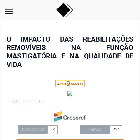
menu
O IMPACTO DAS REABILITAÇÕES
REMOVÍVEIS NA FUNÇÃO
MASTIGATÓRIA E NA QUALIDADE DE
VIDA
CODE: 230312480
12
997
DOWNLOADS
VIEWS