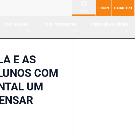
LOGIN
CADASTRO
PT-BR
Para Autores
Para Professores
Para Universidades
LA E AS
ALUNOS COM
ENTAL UM
PENSAR