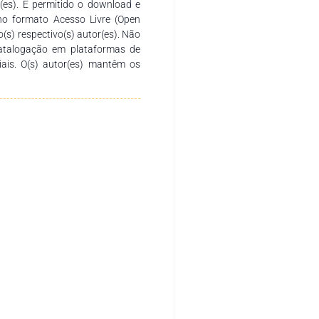
r(es). É permitido o download e
no formato Acesso Livre (Open
o(s) respectivo(s) autor(es). Não
catalogação em plataformas de
ciais. O(s) autor(es) mantêm os