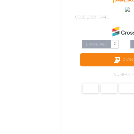
CODE: 230613445
2
DOWNLOADS
DOWN
COMPARTI