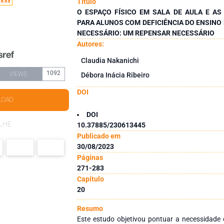
Título
O ESPAÇO FÍSICO EM SALA DE AULA E A
PARA ALUNOS COM DEFICIÊNCIA DO ENSIN
NECESSÁRIO: UM REPENSAR NECESSÁRIO
Autores:
Claudia Nakanichi
1092
VIEWS
Débora Inácia Ribeiro
DOI
LOAD
DOI
LHE
10.37885/230613445
Publicado em
30/08/2023
Páginas
271-283
Capítulo
20
Resumo
Este estudo objetivou pontuar a necessidade 