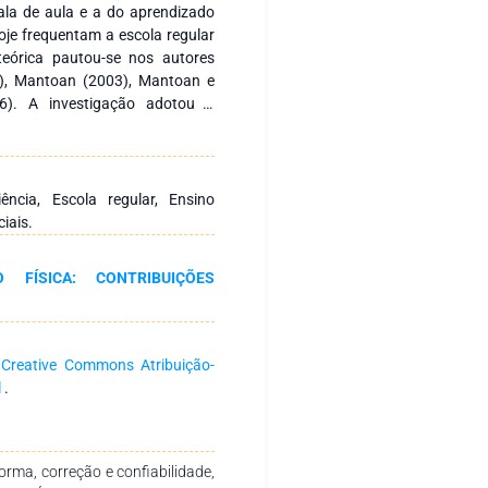
ala de aula e a do aprendizado
oje frequentam a escola regular
eórica pautou-se nos autores
7), Mantoan (2003), Mantoan e
06). A investigação adotou a
tivo e estudos correlatos com
os Eletrônicos em Psicologia),
nline), Periódicos da CAPES
l de Nível Superior) e IBICT
ência, Escola regular, Ensino
ia eTecnologia). Os resultados
iais.
rpassam a reestruturação dos
a de aula à do aprendizado, mas
FÍSICA: CONTRIBUIÇÕES
quebra do currículo padrão e de
ento esse público, além de um
nsino regular e o da Educação
 conhecimento e do espaço físico
a
Creative Commons Atribuição-
vance em sua aprendizagem.
l
.
rma, correção e confiabilidade,