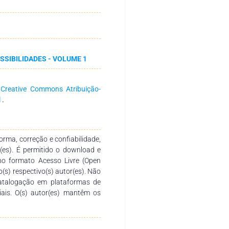
articipantes apresentaram uma
presentaram uma dimensão de
 conceito adequado de dimensão
es, que apontam que indivíduos
almente apresentam resultados
SSIBILIDADES - VOLUME 1
ensão e Duração do conceito de
ognitivas para o estágio de
 participantes apresentaram a
a
Creative Commons Atribuição-
sugere influência cultural com
l
.
a-se uma compreensão cognitiva
rasileira, nesse momento, seja
as à notícias de morte.
rma, correção e confiabilidade,
r(es). É permitido o download e
no formato Acesso Livre (Open
o(s) respectivo(s) autor(es). Não
catalogação em plataformas de
ciais. O(s) autor(es) mantêm os