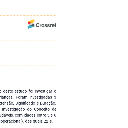
o deste estudo foi investigar o
rianças. Foram investigadas 3
xtensão, Significado e Duração.
e Investigação do Conceito de
udáveis, com idades entre 5 e 6
operacional), das quais 22 são
ioeconômico médio. Os seguintes