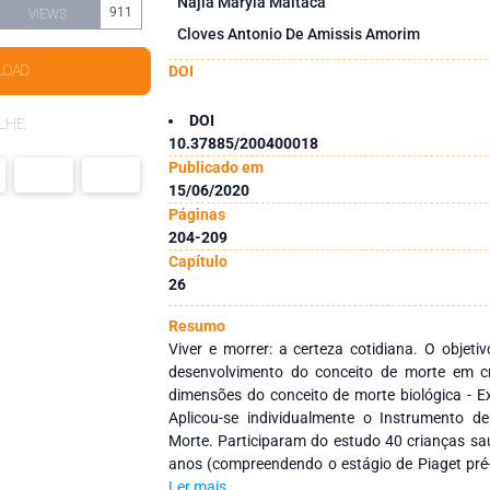
Najla Maryla Maltaca
911
VIEWS
Cloves Antonio De Amissis Amorim
LOAD
DOI
DOI
LHE
10.37885/200400018
Publicado em
15/06/2020
Páginas
204-209
Capítulo
26
Resumo
Viver e morrer: a certeza cotidiana. O objetiv
desenvolvimento do conceito de morte em c
dimensões do conceito de morte biológica - E
Aplicou-se individualmente o Instrumento d
Morte. Participaram do estudo 40 crianças sa
anos (compreendendo o estágio de Piaget pré-
meninas e 18 são meninos, todos de nível soc
Ler mais...