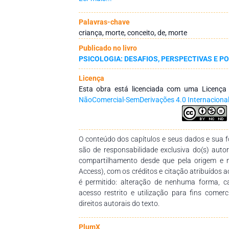
resultados foram encontrados: 52,5% dos p
dimensão de Extensão desenvolvida; 20% a
Palavras-chave
significado desenvolvida; e 55% apresentaram
criança, morte, conceito, de, morte
Duração. Os dados confirmam estudos anterior
Publicado no livro
de condição socioeconômica semelhante ger
PSICOLOGIA: DESAFIOS, PERSPECTIVAS E PO
semelhantes. Neste estudo, as dimensões Ext
morte foram identificadas sem lacunas c
Licença
desenvolvimento. Entretanto, apenas 20% dos
Esta obra está licenciada com uma Licenç
dimensão de Significado desenvolvida, o que 
NãoComercial-SemDerivações 4.0 Internaciona
prevalência da negação da morte. Assim, evit
completa do fenômeno, ainda que a cultura b
violenta e as crianças sejam diariamente expost
O conteúdo dos capítulos e seus dados e sua fo
são de responsabilidade exclusiva do(s) auto
compartilhamento desde que pela origem e 
Access), com os créditos e citação atribuídos a
é permitido: alteração de nenhuma forma, 
acesso restrito e utilização para fins comer
direitos autorais do texto.
PlumX