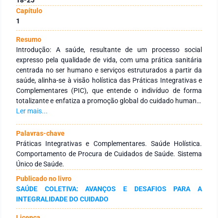
Capítulo
1
Resumo
Introdução: A saúde, resultante de um processo social
expresso pela qualidade de vida, com uma prática sanitária
centrada no ser humano e serviços estruturados a partir da
saúde, alinha-se à visão holística das Práticas Integrativas e
Complementares (PIC), que entende o indivíduo de forma
totalizante e enfatiza a promoção global do cuidado humano,
estimulando o sujeito ao autocuidado. Objetivo: Compreender
Ler mais...
como usuários de PIC exercem o processo de cuidar.
Métodos: Estudo de natureza qualitativa e caráter
Palavras-chave
interpretativo, aprovado pelo Comitê de Ética em Pesquisa
Práticas Integrativas e Complementares. Saúde Holística.
com Seres Humanos da Universidade Federal de Viçosa. Os
Comportamento de Procura de Cuidados de Saúde. Sistema
dados foram coletados entre 13 e 15 de julho de 2015, em
Único de Saúde.
uma unidade de saúde especializada em PIC que atende pelo
Publicado no livro
Sistema Único de Saúde em São João del Rei, Minas Gerais. A
SAÚDE COLETIVA: AVANÇOS E DESAFIOS PARA A
inclusão dos sujeitos ocorreu por conveniência,
INTEGRALIDADE DO CUIDADO
interrompendo-se a amostra por saturação. As entrevistas
foram gravadas e transcritas na íntegra e os dados tratados
Licença