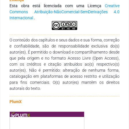
pela técnica de Análise de Conteúdo. Resultados:
Esta obra está licenciada com uma Licença
Creative
Participaram 13 usuárias com média de 65,07 anos,
Commons Atribuição-NãoComercial-SemDerivações 4.0
predominando casadas (38,46%) ou viúvas (30,76%),
Internacional
.
aposentadas (46,15%). As entrevistadas expressaram o
exercício do cuidado nas dimensões biológica, psicológica,
social e espiritual, reconhecendo a utilização de PIC como
exercício do cuidado de si. Foram elencados o autocuidado, o
O conteúdo dos capítulos e seus dados e sua forma, correção
cuidado do outro, a dependência à recepção do cuidado, o
e confiabilidade, são de responsabilidade exclusiva do(s)
trabalho voluntário e o cuidado no momento da morte.
autor(es). É permitido o download e compartilhamento desde
Conclusão: As entrevistadas expandiram horizontes nos
que pela origem e no formato Acesso Livre (Open Access),
cenários de vida, saúde, adoecimento e morte como sujeitos
com os créditos e citação atribuídos ao(s) respectivo(s)
autônomos e participativos, tornando-se corresponsáveis
autor(es). Não é permitido: alteração de nenhuma forma,
nos seus processos de cuidado.
catalogação em plataformas de acesso restrito e utilização
para fins comerciais. O(s) autor(es) mantêm os direitos
autorais do texto.
PlumX