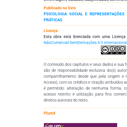
machismo, pelo racismo e pelo sofrimento ps
Publicado no livro
atravessamentos de gênero e raça na constit
PSICOLOGIA SOCIAL E REPRESENTAÇÕES 
destacando a centralidade das mulheres negra
PRÁTICAS
dimensão psíquica do racismo. Conclui-se qu
Enfermagem é um ato político e clínico, fun
Licença
saúde emocional dos profissionais e pa
Esta obra está licenciada com uma Licenç
emancipatórias no campo da saúde.
NãoComercial-SemDerivações 4.0 Internaciona
O conteúdo dos capítulos e seus dados e sua fo
são de responsabilidade exclusiva do(s) auto
compartilhamento desde que pela origem e 
Access), com os créditos e citação atribuídos a
é permitido: alteração de nenhuma forma, 
acesso restrito e utilização para fins comer
direitos autorais do texto.
PlumX