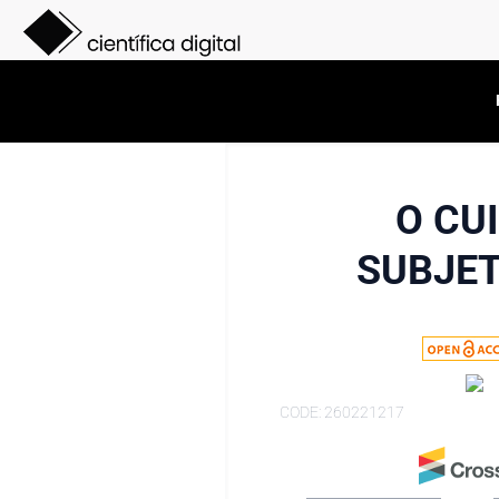
O CU
SUBJET
CODE: 260221217