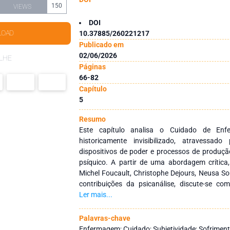
150
VIEWS
DOI
LOAD
10.37885/260221217
Publicado em
02/06/2026
LHE
Páginas
66-82
Capítulo
5
Resumo
Este capítulo analisa o Cuidado de En
historicamente invisibilizado, atravessad
dispositivos de poder e processos de produçã
psíquico. A partir de uma abordagem crític
Michel Foucault, Christophe Dejours, Neusa S
contribuições da psicanálise, discute-se co
imaterial, relacional e emocional, é excluí
Ler mais...
capitalista, sendo naturalizado como voc
trabalho. Examina-se o hospital como espaço
Palavras-chave
dóceis e subjetividades marcadas pela cul
Enfermagem; Cuidado; Subjetividade; Sofriment