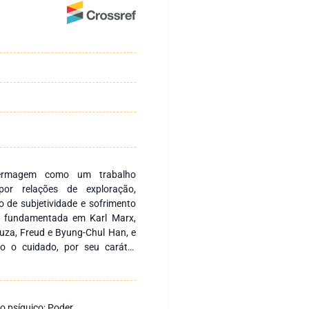
fermagem como um trabalho
o por relações de exploração,
o de subjetividade e sofrimento
a, fundamentada em Karl Marx,
ouza, Freud e Byung-Chul Han, e
mo o cuidado, por seu caráter
do das lógicas de valorização
ação e não reconhecido como
 disciplinar que produz corpos
pa, pela autoexploração, pelo
o psíquico; Poder