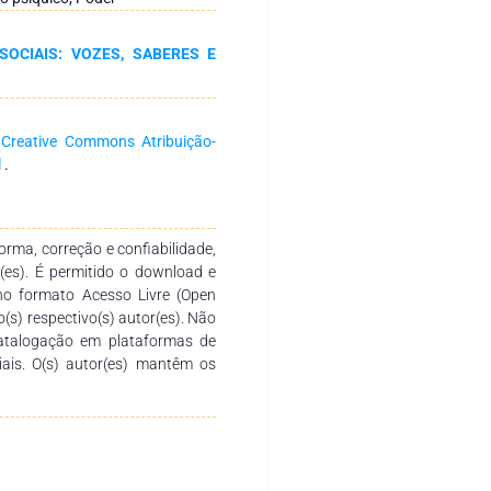
íquico. Bem como, evidencia os
uição histórica da Enfermagem,
SOCIAIS: VOZES, SABERES E
s na sustentação do cuidado e a
e tornar visível o Cuidado de
damental para a preservação da
ra a construção de práticas
a
Creative Commons Atribuição-
l
.
rma, correção e confiabilidade,
r(es). É permitido o download e
no formato Acesso Livre (Open
o(s) respectivo(s) autor(es). Não
catalogação em plataformas de
ciais. O(s) autor(es) mantêm os