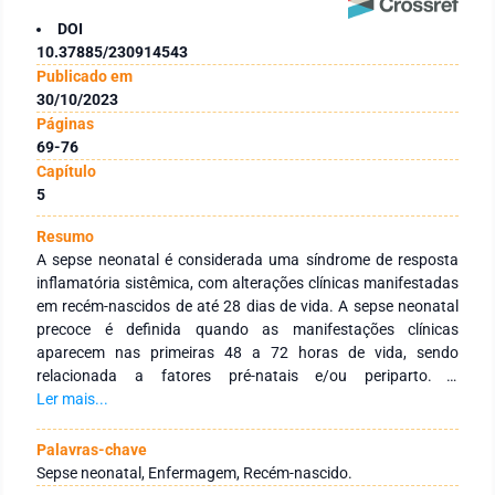
DOI
10.37885/230914543
Publicado em
30/10/2023
Páginas
69-76
Capítulo
5
Resumo
A sepse neonatal é considerada uma síndrome de resposta
inflamatória sistêmica, com alterações clínicas manifestadas
em recém-nascidos de até 28 dias de vida. A sepse neonatal
precoce é definida quando as manifestações clínicas
aparecem nas primeiras 48 a 72 horas de vida, sendo
relacionada a fatores pré-natais e/ou periparto. É
fundamental que a equipe assistencial de saúde fique atenta
Ler mais...
em sua observação e avaliação ao recém-nascido com risco
de sepse precoce, pois tem como aliada na obtenção de
Palavras-chave
melhores resultados perinatais, uma assistência promissora,
Sepse neonatal, Enfermagem, Recém-nascido.
onde através da avaliação clínica sistemática da equipe de