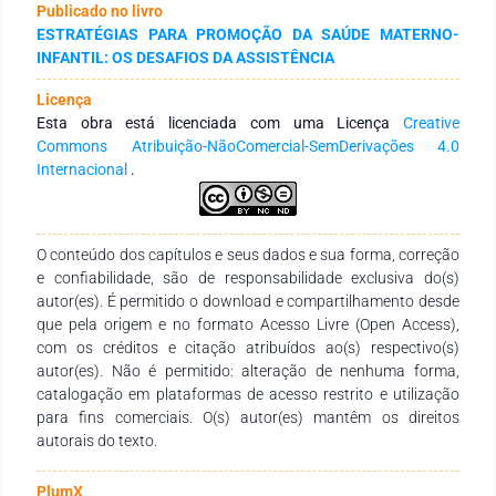
Publicado no livro
enfermagem pode-se identificar recém-nascidos com
ESTRATÉGIAS PARA PROMOÇÃO DA SAÚDE MATERNO-
potencial diagnóstico para sepse neonatal precoce. Este
INFANTIL: OS DESAFIOS DA ASSISTÊNCIA
trabalho tem como objetivo descrever a atuação da equipe de
enfermagem no acompanhamento do bem-estar geral do
Licença
recém-nascido em alojamento conjunto com risco de
Esta obra está licenciada com uma Licença
Creative
desenvolvimento de sepse precoce, em uma maternidade
Commons Atribuição-NãoComercial-SemDerivações 4.0
pública. Metodologicamente, trata-se de um estudo
Internacional
.
descritivo, exploratório, com abordagem qualitativa por meio
de um relato de experiência. Realizar o diagnóstico de Sepse
não é uma tarefa fácil, pois os sinais e sintomas são
inespecíficos, podendo ser facilmente confundidos com
O conteúdo dos capítulos e seus dados e sua forma, correção
condições esperadas relacionadas ao nascimento e a
e confiabilidade, são de responsabilidade exclusiva do(s)
adaptação ao meio extrauterino. A limitação desta pesquisa
autor(es). É permitido o download e compartilhamento desde
foi trazer apenas a realidade de uma instituição de saúde
que pela origem e no formato Acesso Livre (Open Access),
referente ao cuidado de enfermagem na realização de um
com os créditos e citação atribuídos ao(s) respectivo(s)
protocolo para triagem clínica de sepse neonatal. Conclui que
autor(es). Não é permitido: alteração de nenhuma forma,
o uso de protocolos pode aprimorar a assistência prestada,
catalogação em plataformas de acesso restrito e utilização
favorecer a adoção de práticas cientificamente sustentadas,
para fins comerciais. O(s) autor(es) mantêm os direitos
minimizar a variabilidade das informações e condutas entre
autorais do texto.
os membros da equipe de saúde e estabelecer limites de ação
e cooperação entre os diversos profissionais envolvidos.
PlumX