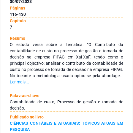
30/07/2023
Páginas
116-130
Capítulo
7
Resumo
O estudo versa sobre a temática: “O Contributo da
contabilidade de custo no processo de gestão e tomada de
decisão na empresa FIPAG em Xai-Xai”, tendo como o
principal objectivo: analisar o contributo da contabilidade de
custo no processo de tomada de decisão na empresa FIPAG.
No tocante a metodologia usada optou-se pela abordagem
qualitativa, usou-se a técnica de entrevista semiestruturada
Ler mais...
para a recolha de dados, os participantes desta pesquisa
foram oito: sendo quatro contabilistas, dois gestores de
Palavras-chave
produção e dois gestores do topo. Para análise dos
Contabilidade de custo, Processo de gestão e tomada de
resultados usou – se a técnica de análise de conteúdo. O
decisão.
estudo traz como resultados: a contabilidade de custo como
Publicado no livro
uma ferramenta de gestão de custos imprescindíveis para
CIÊNCIAS CONTÁBEIS E ATUARIAIS: TÓPICOS ATUAIS EM
gerir de forma eficaz e transparente os recursos financeiros
PESQUISA
da entidade por meio de métodos gestão, buscando uma