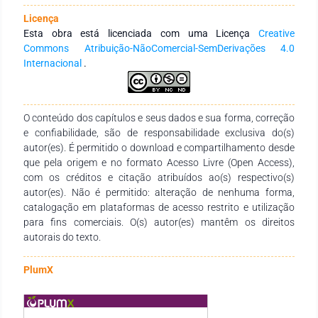
compreensão real do processo de produção, de quanto está
Licença
sendo empregado para se produzir cada produto,
Esta obra está licenciada com uma Licença
Creative
possibilitando compreender quanto foi gasto cada produto
Commons Atribuição-NãoComercial-SemDerivações 4.0
do início até o fim da produção; planificação e controlo das
Internacional
.
actividades de cada sector. Esta contabilidade custo auxilia
na tomada de decisão assertiva. Constatou-se que a empresa
se implementar o uso da ferramenta de Contabilidade de
Custo como sistema contabilístico principal, vai melhorar a
O conteúdo dos capítulos e seus dados e sua forma, correção
sua produtividade; prestação de contas e prestação de
e confiabilidade, são de responsabilidade exclusiva do(s)
serviço; para tal o estudo apresenta uma proposta de
autor(es). É permitido o download e compartilhamento desde
melhoria para o sistema da empresa.
que pela origem e no formato Acesso Livre (Open Access),
com os créditos e citação atribuídos ao(s) respectivo(s)
autor(es). Não é permitido: alteração de nenhuma forma,
catalogação em plataformas de acesso restrito e utilização
para fins comerciais. O(s) autor(es) mantêm os direitos
autorais do texto.
PlumX