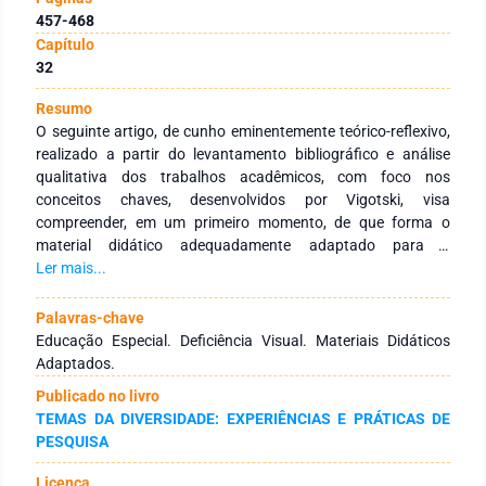
457-468
Capítulo
32
Resumo
O seguinte artigo, de cunho eminentemente teórico-reflexivo,
realizado a partir do levantamento bibliográfico e análise
qualitativa dos trabalhos acadêmicos, com foco nos
conceitos chaves, desenvolvidos por Vigotski, visa
compreender, em um primeiro momento, de que forma o
material didático adequadamente adaptado para o
atendimento educacional especializado do aluno cego, pode
Ler mais...
contribuir como instrumento mediador no processo de
ensino-aprendizagem dentro do ensino regular. Uma primeira
Palavras-chave
hipótese considera que o uso desse material didático, torna-
Educação Especial. Deficiência Visual. Materiais Didáticos
se instrumento mediador na apropriação do conhecimento e
Adaptados.
desenvolvimento pleno do sujeito público-alvo da educação
Publicado no livro
especial. Uma segunda hipótese considera que o público-alvo
TEMAS DA DIVERSIDADE: EXPERIÊNCIAS E PRÁTICAS DE
da pesquisa tem oportunidade não somente de aprender
PESQUISA
efetivamente, como também compartilhar suas vivências,
contribuindo significativamente para o desenvolvimento
Licença