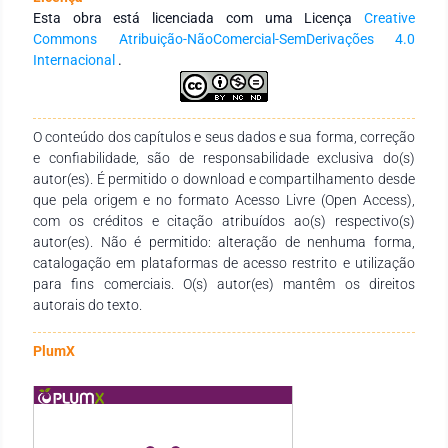
cultural do grupo em que se inserem, como um todo. Destarte,
Esta obra está licenciada com uma Licença
Creative
se objetiva investigar o uso dos materiais didáticos
Commons Atribuição-NãoComercial-SemDerivações 4.0
adaptados para o processo de ensino-aprendizagem do
Internacional
.
aluno cego no contexto escolar, para poder identificar quais
são os materiais didáticos utilizados pelos professores de
educação especial no atendimento educacional especializado
do aluno cego; investigar como os materiais didáticos
O conteúdo dos capítulos e seus dados e sua forma, correção
adaptados podem contribuir para o processo de inclusão
e confiabilidade, são de responsabilidade exclusiva do(s)
escolar desse sujeito. O levantamento e estudo permitiu
autor(es). É permitido o download e compartilhamento desde
observar, numa primeira instancia de análise, que os
que pela origem e no formato Acesso Livre (Open Access),
materiais didáticos adaptados, podem ser utilizados tanto
com os créditos e citação atribuídos ao(s) respectivo(s)
pelos professores de educação especial, no atendimento
autor(es). Não é permitido: alteração de nenhuma forma,
educacional especializado, quanto pelo aluno no contexto da
catalogação em plataformas de acesso restrito e utilização
sala de aula. Concluiu-se que, estes, podem contribuir de
para fins comerciais. O(s) autor(es) mantêm os direitos
modo considerável como instrumentos mediadores do
autorais do texto.
processo de ensino-aprendizagem do estudante cego.
PlumX