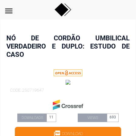
menu
NÓ DE CORDÃO UMBILICAL
VERDADEIRO E DUPLO: ESTUDO DE
CASO
CODE: 250719647
11
693
DOWNLOADS
VIEWS
DOWNLOAD