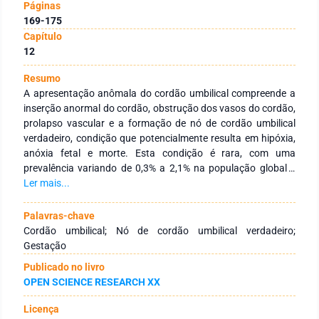
Páginas
169-175
Capítulo
12
Resumo
A apresentação anômala do cordão umbilical compreende a
inserção anormal do cordão, obstrução dos vasos do cordão,
prolapso vascular e a formação de nó de cordão umbilical
verdadeiro, condição que potencialmente resulta em hipóxia,
anóxia fetal e morte. Esta condição é rara, com uma
prevalência variando de 0,3% a 2,1% na população global e
apresenta risco de complicações e morte fetal intrauterina. O
Ler mais...
presente estudo contribui com a literatura existente sobre o
tema através do relato de caso de recém-nascido com a
Palavras-chave
condição de um nó verdadeiro e duplo de cordão umbilical,
Cordão umbilical; Nó de cordão umbilical verdadeiro;
condição incomum para a apresentação do nó de cordão
Gestação
umbilical .
Publicado no livro
OPEN SCIENCE RESEARCH XX
Licença