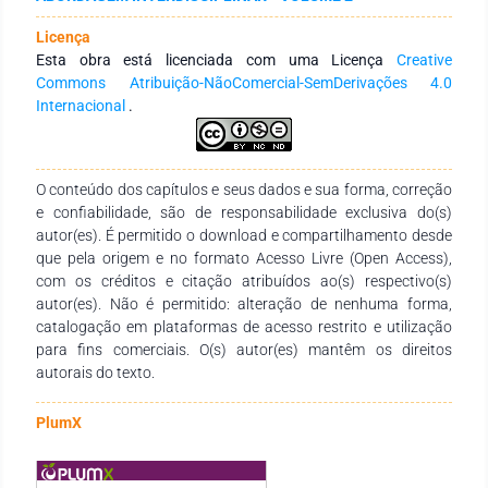
sem apresentar diferenças entre as outras posições. Me
apresentaram menores índices de fadiga quando
Licença
comparados Za e At, e menores valores de potência muscular
Esta obra está licenciada com uma Licença
Creative
quando comparados com Go, Za, Vo e At. Conclusão: Os
Commons Atribuição-NãoComercial-SemDerivações 4.0
presentes achados demonstraram que jogadores
Internacional
.
profissionais apresentam diferentes desempenhos nos
componentes de aptidão física quando estratificados por
posição, salientando a importância de programas de
treinamento físico individualizados para cada posição de jogo
O conteúdo dos capítulos e seus dados e sua forma, correção
em atletas profissionais.
e confiabilidade, são de responsabilidade exclusiva do(s)
autor(es). É permitido o download e compartilhamento desde
que pela origem e no formato Acesso Livre (Open Access),
com os créditos e citação atribuídos ao(s) respectivo(s)
autor(es). Não é permitido: alteração de nenhuma forma,
catalogação em plataformas de acesso restrito e utilização
para fins comerciais. O(s) autor(es) mantêm os direitos
autorais do texto.
PlumX