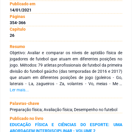
Publicado em
14/01/2021
Páginas
354-366
Capítulo
26
Resumo
Objetivo: Avaliar e comparar os níveis de aptidão física de
jogadores de futebol que atuam em diferentes posições no
jogo. Métodos: 79 atletas profissionais de futebol da primeira
divisão do futebol gaúcho (das temporadas de 2016 e 2017)
que atuam em diferentes posições de jogo (goleiros - Go,
laterais - La, zagueiros - Za, volantes - Vo, meias - Me e
atacantes - At) realizaram avaliações dos seguintes
Ler mais...
componentes da aptidão física durante a pré-temporada:
capacidade aeróbia, potência anaeróbia, índice de fadiga e
Palavras-chave
potência muscular. Resultados: Go apresentaram menor
Preparação física; Avaliação física; Desempenho no futebol
capacidade aeróbia quando comparados com os demais
Publicado no livro
jogadores. Além disso, Go apresentaram menores valores de
EDUCAÇÃO FÍSICA E CIÊNCIAS DO ESPORTE: UMA
potência anaeróbia quando comparados com os atacantes,
ABORDAGEM INTERDISCIPLINAR - VOLUME 2