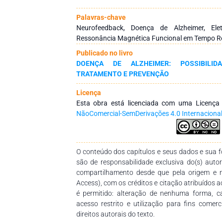
Neurofeedback, que atua na alteração de pa
neuroplasticidade, esta que atua permitindo 
Palavras-chave
funções cerebrais que foram debilitadas. Nes
Neurofeedback, Doença de Alzheimer, Eletr
narrativa a respeito do uso do Neurofeedback, 
Ressonância Magnética Funcional em Tempo Re
técnicas aplicáveis a pacientes com DA. Os d
Publicado no livro
artigos identificados em busca na platafo
DOENÇA DE ALZHEIMER: POSSIBILID
outubro e dezembro de 2021. Observou-se qu
TRATAMENTO E PREVENÇÃO
na análise de dados de exames em tempo real
ou recompensas em resposta, de forma a faze
Licença
seu funcionamento em função de um objetivo p
Esta obra está licenciada com uma Licenç
o Neurofeedback por Eletroencefalografia 
NãoComercial-SemDerivações 4.0 Internaciona
Estudos clínicos sobre o tema são escassos, 
um benefício do tratamento com Neurofeedb
de Alzheimer.
O conteúdo dos capítulos e seus dados e sua fo
são de responsabilidade exclusiva do(s) auto
compartilhamento desde que pela origem e 
Access), com os créditos e citação atribuídos a
é permitido: alteração de nenhuma forma, 
acesso restrito e utilização para fins comer
direitos autorais do texto.