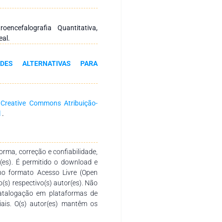
drões cerebrais estimulando a
o reestabelescimento de algumas
te capítulo, revisamos de forma
oencefalografia Quantitativa,
buscando definir suas principais
al.
ados foram obtidos a partir de
rma PubMed entre os meses de
ADES ALTERNATIVAS PARA
e seu funcionamento se baseia
 do paciente, gerando punições
r com que o cérebro modifique
ré-definido, sendo mais comuns
a
Creative Commons Atribuição-
e por Ressonância Magnética.
l
.
mas os que existem apontam para
ack para pacientes com Doença
rma, correção e confiabilidade,
r(es). É permitido o download e
no formato Acesso Livre (Open
o(s) respectivo(s) autor(es). Não
catalogação em plataformas de
ciais. O(s) autor(es) mantêm os