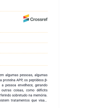
 em algumas pessoas, algumas
a proteína APP, os peptídeos β-
 a pessoa envelhece, gerando
 outras coisas, como déficits
erferindo sobretudo na memória.
istem tratamentos que visam
as. Um desses tratamentos é o