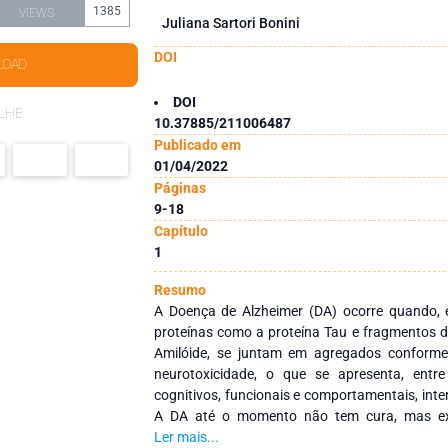
1385
VIEWS
Juliana Sartori Bonini
DOI
LOAD
DOI
LHE
10.37885/211006487
Publicado em
01/04/2022
Páginas
9-18
Capítulo
1
Resumo
A Doença de Alzheimer (DA) ocorre quando,
proteínas como a proteína Tau e fragmentos d
Amilóide, se juntam em agregados conforme
neurotoxicidade, o que se apresenta, entre
cognitivos, funcionais e comportamentais, int
A DA até o momento não tem cura, mas ex
retardar seu avanço e previnir seus sintom
Ler mais...