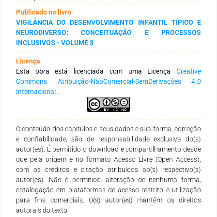
em populações de risco. Conclusão: Esta revisão reforça a
Publicado no livro
importância da nutrição adequada nos primeiros anos de
VIGILÂNCIA DO DESENVOLVIMENTO INFANTIL TÍPICO E
vida para o desenvolvimento infantil. Deficiências de
NEURODIVERSO: CONCEITUAÇÃO E PROCESSOS
micronutrientes estão associadas a déficits, mas
INCLUSIVOS - VOLUME 3
intervenções precoces podem mitigar esses impactos.
Políticas públicas focadas na nutrição são essenciais para
Licença
promover um neurodesenvolvimento saudável.
Esta obra está licenciada com uma Licença
Creative
Commons Atribuição-NãoComercial-SemDerivações 4.0
Internacional
.
O conteúdo dos capítulos e seus dados e sua forma, correção
e confiabilidade, são de responsabilidade exclusiva do(s)
autor(es). É permitido o download e compartilhamento desde
que pela origem e no formato Acesso Livre (Open Access),
com os créditos e citação atribuídos ao(s) respectivo(s)
autor(es). Não é permitido: alteração de nenhuma forma,
catalogação em plataformas de acesso restrito e utilização
para fins comerciais. O(s) autor(es) mantêm os direitos
autorais do texto.