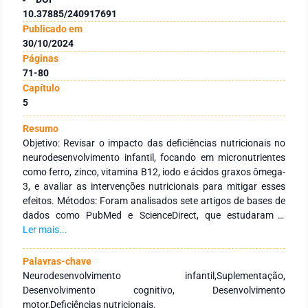
10.37885/240917691
Publicado em
30/10/2024
Páginas
71-80
Capítulo
5
Resumo
Objetivo: Revisar o impacto das deficiências nutricionais no
neurodesenvolvimento infantil, focando em micronutrientes
como ferro, zinco, vitamina B12, iodo e ácidos graxos ômega-
3, e avaliar as intervenções nutricionais para mitigar esses
efeitos. Métodos: Foram analisados sete artigos de bases de
dados como PubMed e ScienceDirect, que estudaram o
impacto de deficiências nutricionais em crianças de 0 a 5
Ler mais...
anos. As variáveis incluíram desenvolvimento cognitivo,
motor e níveis de micronutrientes. Resultados: Deficiências de
Palavras-chave
ferro, zinco e vitamina B12 foram associadas a prejuízos no
Neurodesenvolvimento infantil,Suplementação,
desenvolvimento cognitivo e motor. A suplementação
Desenvolvimento cognitivo, Desenvolvimento
mostrou-se eficaz na melhoria das funções, especialmente
motor,Deficiências nutricionais.