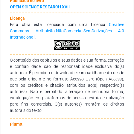
Publicado no livro
Científico de Acesso Aberto de Portugal (RCAAP) e Web of
OPEN SCIENCE RESEARCH XVII
Science, sem restrições temporais. Resultados: As principais
abordagens de intervenção são o treino funcional, a
Licença
estimulação sensorial, o treino de estratégias e repetição de
Esta obra está licenciada com uma Licença
Creative
tarefas. Conclusão: Os resultados destacam a necessidade
Commons Atribuição-NãoComercial-SemDerivações 4.0
de intervenções que promovam a reabilitação da negligência
Internacional
.
visuo-espacial em sobreviventes de AVC, visando maior
independência nas atividades de vida diária. Essas limitações
persistentes reforçam a importância de estratégias como a
ativação do membro superior contralateral à lesão cerebral,
O conteúdo dos capítulos e seus dados e sua forma, correção
exercícios percetivos (leitura, cópia e tarefas com papel e
e confiabilidade, são de responsabilidade exclusiva do(s)
caneta) e abordagens inovadoras, como a realidade virtual. A
autor(es). É permitido o download e compartilhamento desde
reabilitação implica programas multidisciplinares, nos quais o
que pela origem e no formato Acesso Livre (Open Access),
Enfermeiro Especialista em Enfermagem de Reabilitação
com os créditos e citação atribuídos ao(s) respectivo(s)
desempenha um papel central.
autor(es). Não é permitido: alteração de nenhuma forma,
catalogação em plataformas de acesso restrito e utilização
para fins comerciais. O(s) autor(es) mantêm os direitos
autorais do texto.
PlumX