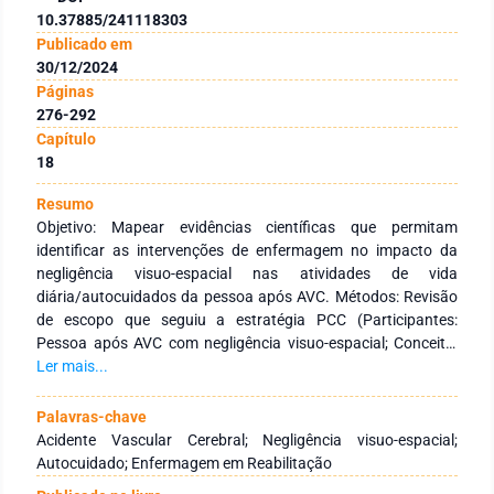
10.37885/241118303
Publicado em
30/12/2024
Páginas
276-292
Capítulo
18
Resumo
Objetivo: Mapear evidências científicas que permitam
identificar as intervenções de enfermagem no impacto da
negligência visuo-espacial nas atividades de vida
diária/autocuidados da pessoa após AVC. Métodos: Revisão
de escopo que seguiu a estratégia PCC (Participantes:
Pessoa após AVC com negligência visuo-espacial; Conceito:
Intervenções de enfermagem nas atividades de vida
Ler mais...
diária/autocuidados; Contexto: hospitalar). Seguiu ainda as
recomendações do Preferred Reporting Items for Systematic
Palavras-chave
Reviews and Meta-Analyses para Scoping Reviews (PRISMA-
Acidente Vascular Cerebral; Negligência visuo-espacial;
ScR), conforme as diretrizes do JBI. A pesquisa foi conduzida
Autocuidado; Enfermagem em Reabilitação
nas bases de dados PubMed, CINAHL Complete, Repositório