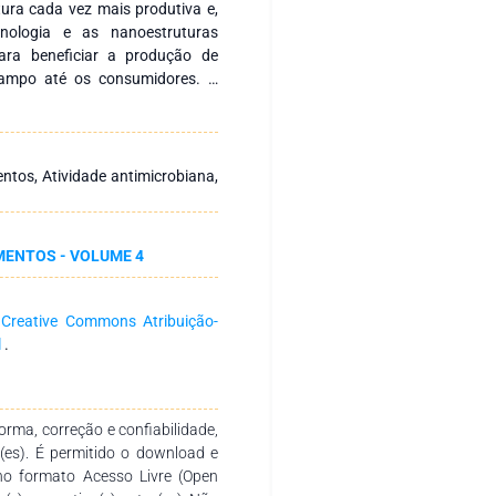
ura cada vez mais produtiva e,
nologia e as nanoestruturas
para beneficiar a produção de
campo até os consumidores. A
e a partir da desacetilação da
 artrópodes através de métodos
rada naturalmente na parede
em Mucorales. É reconhecida por
ntos, Atividade antimicrobiana,
 funcionais, a incluir a elevada
es, atividades antimicrobiana,
atibilidade, biodegradabilidade e
MENTOS - VOLUME 4
ímeros mais utilizados na
tamento de água, agricultura,
dução do tamanho da quitosana
a
Creative Commons Atribuição-
 consequentemente, resulta no
l
.
das propriedades comparadas as
o da efetividade do polímero e
isão reúne os métodos mais
rtículas de quitosana, além das
rma, correção e confiabilidade,
ústria de alimentos.
r(es). É permitido o download e
no formato Acesso Livre (Open