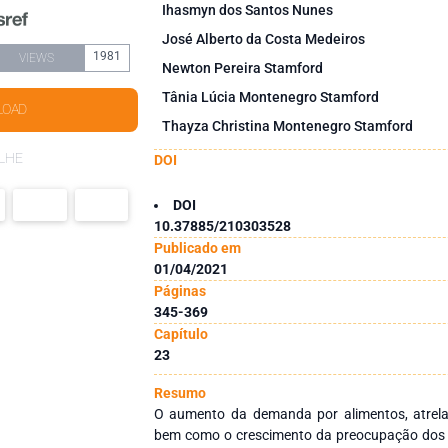
Ihasmyn dos Santos Nunes
José Alberto da Costa Medeiros
1981
VIEWS
Newton Pereira Stamford
Tânia Lúcia Montenegro Stamford
LOAD
Thayza Christina Montenegro Stamford
LHE
DOI
DOI
10.37885/210303528
Publicado em
01/04/2021
Páginas
345-369
Capítulo
23
Resumo
O aumento da demanda por alimentos, atrel
bem como o crescimento da preocupação dos