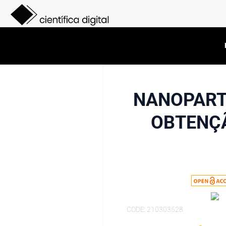
NANOPARTÍ
OBTENÇÃ
CODE: 210303528