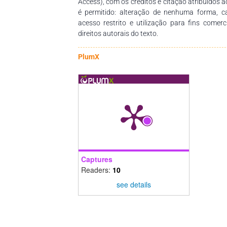
Access), com os créditos e citação atribuídos a
é permitido: alteração de nenhuma forma, 
acesso restrito e utilização para fins comer
direitos autorais do texto.
PlumX
Captures
Readers:
10
see details