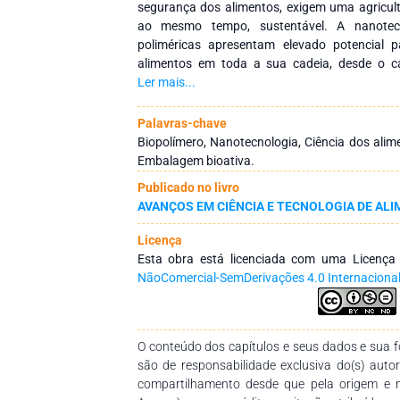
segurança dos alimentos, exigem uma agricult
ao mesmo tempo, sustentável. A nanotec
poliméricas apresentam elevado potencial 
alimentos em toda a sua cadeia, desde o 
quitosana, polímero produzido principalment
Ler mais...
quitina presente na carapaça de crustáceos e
químicos ou enzimáticos, também é encont
Palavras-chave
celular de alguns fungos, com destaque a ord
Biopolímero, Nanotecnologia, Ciência dos alime
suas propriedades físico-químicas e biológicas
Embalagem bioativa.
capacidade de adsorção e de formação de film
Publicado no livro
antiviral, antioxidante e cicatrizante, biocomp
AVANÇOS EM CIÊNCIA E TECNOLOGIA DE ALI
baixa toxicidade, sendo um dos biopol
nanotecnologia em áreas como biomédica, tra
Licença
alimentos, cosméticos, entre outros. A re
Esta obra está licenciada com uma Licenç
acarreta o aumento da razão área/volume e
NãoComercial-SemDerivações 4.0 Internaciona
aumento da reatividade e na potencialidade 
da quitosana natural. Isto resulta no aument
amplia o campo de aplicações. Esta rev
comumente utilizados para a síntese de nanopa
O conteúdo dos capítulos e seus dados e sua fo
principais aplicações das nanoestruturas na ind
são de responsabilidade exclusiva do(s) auto
compartilhamento desde que pela origem e 