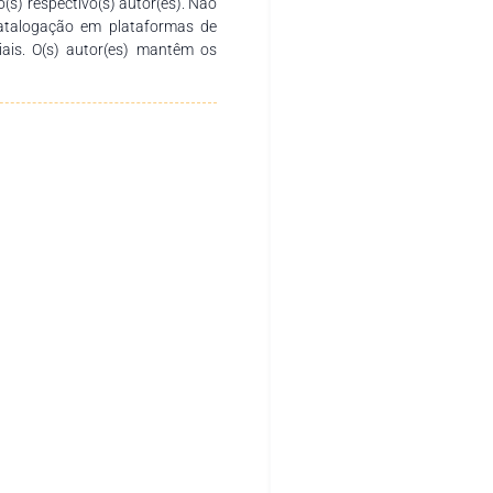
o(s) respectivo(s) autor(es). Não
catalogação em plataformas de
ciais. O(s) autor(es) mantêm os