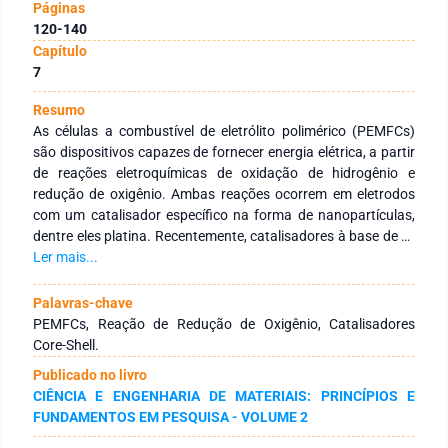
Páginas
120-140
Capítulo
7
Resumo
As células a combustível de eletrólito polimérico (PEMFCs)
são dispositivos capazes de fornecer energia elétrica, a partir
de reações eletroquímicas de oxidação de hidrogênio e
redução de oxigênio. Ambas reações ocorrem em eletrodos
com um catalisador específico na forma de nanopartículas,
dentre eles platina. Recentemente, catalisadores à base de Pt
com estrutura do tipo core-shell têm se apresentado como
Ler mais...
alternativa promissora na catálise da reação de redução de
oxigênio (RRO) ao mesmo tempo que proporcionaram
Palavras-chave
redução significativa deste metal nobre em sua composição.
PEMFCs, Reação de Redução de Oxigênio, Catalisadores
Nanomateriais com este tipo de arquitetura apresentam, em
Core-Shell.
suma, superfícies ricas em Pt, todavia apresentando um
Publicado no livro
interior composto majoritariamente por metais menos nobres
CIÊNCIA E ENGENHARIA DE MATERIAIS: PRINCÍPIOS E
(Co, Ni Sn, Cu, entre outros). Este trabalho tem o intuito de
FUNDAMENTOS EM PESQUISA - VOLUME 2
apresentar alguns dos principais aspectos relacionados à
RRO e enumerar algumas das principais estratégias