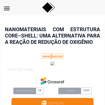
menu
NANOMATERIAIS COM ESTRUTURA
CORE–SHELL: UMA ALTERNATIVA PARA
A REAÇÃO DE REDUÇÃO DE OXIGÊNIO
CODE: 220709582
18
1033
DOWNLOADS
VIEWS
DOWNLOAD