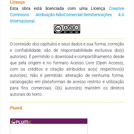
Licença
utilizadas na obtenção de catalisadores com a estrutura
Esta obra está licenciada com uma Licença
Creative
referida. Com a observação dos resultados obtidos por
Commons Atribuição-NãoComercial-SemDerivações 4.0
diferentes pesquisadores, nota-se que, apesar de
Internacional
.
apresentarem cargas nominais de Pt menores, catalisadores
com estrutura tipo core-shell vêm demonstrando atividade
frente à RRO significativamente superior quando
comparados aos catalisadores de Pt pura.
O conteúdo dos capítulos e seus dados e sua forma, correção
e confiabilidade, são de responsabilidade exclusiva do(s)
autor(es). É permitido o download e compartilhamento desde
que pela origem e no formato Acesso Livre (Open Access),
com os créditos e citação atribuídos ao(s) respectivo(s)
autor(es). Não é permitido: alteração de nenhuma forma,
catalogação em plataformas de acesso restrito e utilização
para fins comerciais. O(s) autor(es) mantêm os direitos
autorais do texto.
PlumX