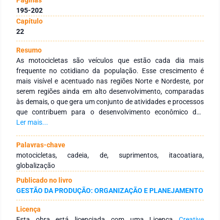
195-202
Capítulo
22
Resumo
As motocicletas são veículos que estão cada dia mais
frequente no cotidiano da população. Esse crescimento é
mais visível e acentuado nas regiões Norte e Nordeste, por
serem regiões ainda em alto desenvolvimento, comparadas
às demais, o que gera um conjunto de atividades e processos
que contribuem para o desenvolvimento econômico das
cidades, e em Itacoatiara não é diferente. O trabalho consiste
Ler mais...
em entender o processo de globalização da cadeia de
suprimentos de motocicletas do município de
Palavras-chave
Itacoatiara/Amazonas, buscando conhecer a cadeia a
motocicletas, cadeia, de, suprimentos, itacoatiara,
montante e a jusante do segmento na cidade. Com isso,
globalização
investigou-se onde as peças que suprem esse mercado são
Publicado no livro
fabricadas e de onde as empresas vendedoras compram tais
GESTÃO DA PRODUÇÃO: ORGANIZAÇÃO E PLANEJAMENTO
mercadorias. Para a realização do trabalho, realizou-se um
estudo bibliográfico em sites do governo responsáveis por
Licença
fornecer dados do setor de motocicletas, além de artigos,
Esta obra está licenciada com uma Licença
Creative