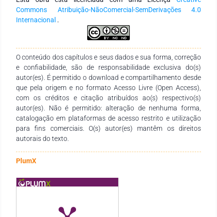
teses e dissertações, posteriormente a aplicação de
Commons Atribuição-NãoComercial-SemDerivações 4.0
questionários e entrevistas nos locais interessados, e por fim
Internacional
.
a realização do mapeamento dos empreendimentos por meio
do aplicativo Locus Map Free e do Sistema de Informações
Geográficas-SIG. O trabalho identificou que as motocicletas
que rodam no município são produzidas no Polo Industrial de
O conteúdo dos capítulos e seus dados e sua forma, correção
Manaus, de modo que as peças de reposição vendidas na
e confiabilidade, são de responsabilidade exclusiva do(s)
cidade são em sua grande maioria de produção chinesa,
autor(es). É permitido o download e compartilhamento desde
registrando o número de empreendimentos a montante e a
que pela origem e no formato Acesso Livre (Open Access),
jusante que estão instalados em Itacoatiara.
com os créditos e citação atribuídos ao(s) respectivo(s)
autor(es). Não é permitido: alteração de nenhuma forma,
catalogação em plataformas de acesso restrito e utilização
para fins comerciais. O(s) autor(es) mantêm os direitos
autorais do texto.
PlumX