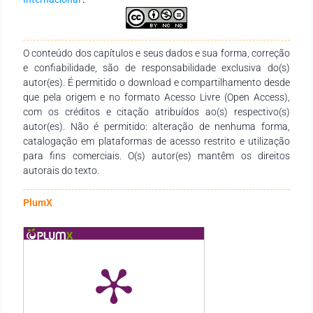
ambientes que operam com gás natural e outros poluentes
tóxicos através da montagem e implementação de um sensor
de gases para auxiliar na análise da qualidade do ar.
O conteúdo dos capítulos e seus dados e sua forma, correção
e confiabilidade, são de responsabilidade exclusiva do(s)
autor(es). É permitido o download e compartilhamento desde
que pela origem e no formato Acesso Livre (Open Access),
com os créditos e citação atribuídos ao(s) respectivo(s)
autor(es). Não é permitido: alteração de nenhuma forma,
catalogação em plataformas de acesso restrito e utilização
para fins comerciais. O(s) autor(es) mantêm os direitos
autorais do texto.
PlumX