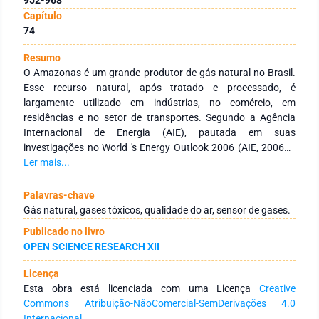
Capítulo
74
Resumo
O Amazonas é um grande produtor de gás natural no Brasil.
Esse recurso natural, após tratado e processado, é
largamente utilizado em indústrias, no comércio, em
residências e no setor de transportes. Segundo a Agência
Internacional de Energia (AIE), pautada em suas
investigações no World 's Energy Outlook 2006 (AIE, 2006a),
os combustíveis fósseis permanecerão como fonte de energia
Ler mais...
primária dominantes até 2030 e que o gás natural
apresentará a maior taxa de crescimento anual. Porém, o gás
Palavras-chave
natural, apesar de ser considerado um combustível fóssil
Gás natural, gases tóxicos, qualidade do ar, sensor de gases.
limpo, é, por si só, uma mistura de gases inodoros que,
Publicado no livro
quando inalados, oferecem riscos à saúde humana. Sua
OPEN SCIENCE RESEARCH XII
produção, manipulação e consumo necessita de um
monitoramento constante para averiguar a segurança do
Licença
local onde ele circula. Essa problemática envolta à
Esta obra está licenciada com uma Licença
Creative
manipulação e consumo do gás natural inspira a busca de
Commons Atribuição-NãoComercial-SemDerivações 4.0
soluções para a análise da qualidade do ar em empresas e
Internacional
.