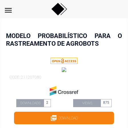
menu
MODELO PROBABILÍSTICO PARA O
RASTREAMENTO DE AGROBOTS
CODE: 211207080
2
875
DOWNLOADS
VIEWS
DOWNLOAD