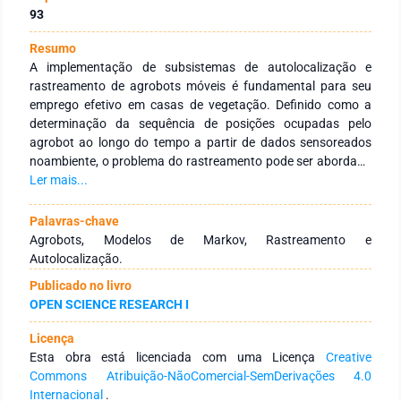
93
Resumo
A implementação de subsistemas de autolocalização e
rastreamento de agrobots móveis é fundamental para seu
emprego efetivo em casas de vegetação. Definido como a
determinação da sequência de posições ocupadas pelo
agrobot ao longo do tempo a partir de dados sensoreados
noambiente, o problema do rastreamento pode ser abordado
com o algoritmo de Viterbi. No entanto, a complexidade de
Ler mais...
tempo do algoritmo impede seu uso para rastrear robôs em
ambientes com muitas posições distintas e por longos
Palavras-chave
períodos. Uma alternativa para mitigar esta limitação é
Agrobots, Modelos de Markov, Rastreamento e
empregar o algoritmo de Viterbi com janelas deslizantes
Autolocalização.
(Viterbi-JD). Considerando isto, este trabalho apresenta uma
Publicado no livro
comparação do desempenho dos algoritmos de Viterbi e
OPEN SCIENCE RESEARCH I
Viterbi-JD em termos de tempo de processamento e taxa de
erros na estimativa das localizações. Os resultados
Licença
experimentais mostraram que o algoritmo de Viterbi-JD foi
Esta obra está licenciada com uma Licença
Creative
significativamente mais rápido que o algoritmo de Viterbi e
Commons Atribuição-NãoComercial-SemDerivações 4.0
que a taxa de erro de ambos os algoritmos foi inferior a 3%.
Internacional
.