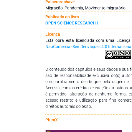
tanto no momento que estamos vivendo como 
Palavras-chave
presenciada pela sociedade. É importante s
Migração, Pandemia, Movimento migratório.
condições acerca de doenças virais, que são: e
Publicado no livro
sendo a pandemia. A epidemia acontece a part
OPEN SCIENCE RESEARCH I
no número de casos de uma determinada regi
municipal, estadual ou até nacional; a endemi
Licença
de casos de surtos em determinadas regiõe
Esta obra está licenciada com uma Licenç
sazonal; já a pandemia é representação de u
NãoComercial-SemDerivações 4.0 Internaciona
determinada doença epidêmica é notificada em
caso da gripe espanhola, H1N1 e mais rec
resultados parciais obtidos através do estad
plataforma BDTD e catálogo de teses e disse
O conteúdo dos capítulos e seus dados e sua fo
há um baixo número de pesquisas que i
são de responsabilidade exclusiva do(s) auto
migratório é impactado por questões de saúde
compartilhamento desde que pela origem e 
trabalho possa colaborar para a visibilida
Access), com os créditos e citação atribuídos a
acolhimento para os migrantes, sobretudo os
é permitido: alteração de nenhuma forma, 
de vulnerabilidade.
acesso restrito e utilização para fins comer
direitos autorais do texto.
PlumX