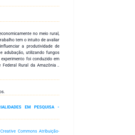
oeconomicamente no meio rural,
trabalho tem o intuito de avaliar
nfluenciar a produtividade de
 e adubação, utilizando fungos
 O experimento foi conduzido em
de Federal Rural da Amazônia -
O delineamento experimental
tratamentos e quatro repetições.
1: Solo sem nenhuma aplicação
corriza + Calagem; T5: Calagem +
os.
alagem+ Adubação + Micorriza.
assa seca de vagem (MSV),
CIALIDADES EM PESQUISA -
e grãos por vagem (NGV), peso
 (PSR). A calagem e adubação
 respostas em quase todas as
adubação utilizada juntamente a
a
Creative Commons Atribuição-
hor.