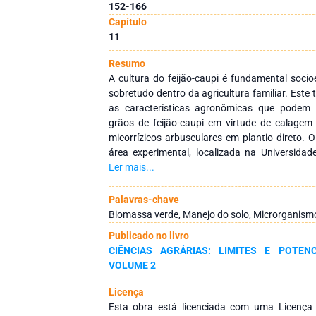
152-166
Capítulo
11
Resumo
A cultura do feijão-caupi é fundamental soci
sobretudo dentro da agricultura familiar. Este 
as características agronômicas que podem i
grãos de feijão-caupi em virtude de calagem
micorrízicos arbusculares em plantio direto.
área experimental, localizada na Universida
UFRA, campus Belém no estado do Pará. 
Ler mais...
utilizado foi em blocos casualizados com sete 
Os tratamentos foram assim distribuídos: T
Palavras-chave
(controle); T2: Calagem; T3: Micorriza; T4: Mi
Biomassa verde, Manejo do solo, Microrganism
Adubação; T6: Adubação + Micorriza e T7: C
Publicado no livro
Avaliou-se o número de vagens (NV), m
CIÊNCIAS AGRÁRIAS: LIMITES E POTEN
comprimento médio de vagens (CMV), número d
VOLUME 2
em 100 grãos (P100G) e peso seco de raiz
juntamente a micorriza propiciou melhores
Licença
variáveis (NV, CMV, P100G, PSR), seguido da 
Esta obra está licenciada com uma Licenç
micorriza em que a variável MSV respondeu mel