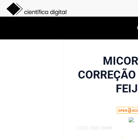
MICOR
CORREÇÃO 
FEI
CODE: 230613468