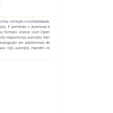
l
.
rma, correção e confiabilidade,
r(es). É permitido o download e
no formato Acesso Livre (Open
o(s) respectivo(s) autor(es). Não
catalogação em plataformas de
ciais. O(s) autor(es) mantêm os