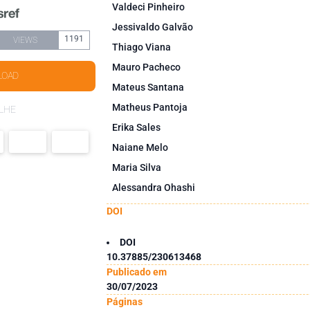
Valdeci Pinheiro
Jessivaldo Galvão
1191
VIEWS
Thiago Viana
Mauro Pacheco
LOAD
Mateus Santana
Matheus Pantoja
LHE
Erika Sales
Naiane Melo
Maria Silva
Alessandra Ohashi
DOI
DOI
10.37885/230613468
Publicado em
30/07/2023
Páginas