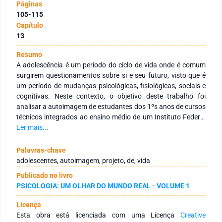
Páginas
105-115
Capítulo
13
Resumo
A adolescência é um período do ciclo de vida onde é comum
surgirem questionamentos sobre si e seu futuro, visto que é
um período de mudanças psicológicas, fisiológicas, sociais e
cognitivas. Neste contexto, o objetivo deste trabalho foi
analisar a autoimagem de estudantes dos 1ºs anos de cursos
técnicos integrados ao ensino médio de um Instituto Federal
de Educação a respeito do seu presente e do seu futuro. Para
Ler mais...
isto, foi realizada uma pesquisa descritiva, com 151 alunos,
utilizando um instrumento o qual lhes solicitava que
Palavras-chave
imaginassem e representassem, através de desenhos ou
adolescentes, autoimagem, projeto, de, vida
palavras, seu PRESENTE e seu FUTURO dez anos depois.
Publicado no livro
Percebeu-se nas produções sobre o Presente temáticas como
PSICOLOGIA: UM OLHAR DO MUNDO REAL - VOLUME 1
a família, os amigos, a escola, sendo predominante a escola,
que era o contexto onde eles estavam inseridos no momento
Licença
da pesquisa, bem como sentimentos positivos e negativos.
Esta obra está licenciada com uma Licença
Creative
Em relação ao Futuro essas temáticas também estiveram