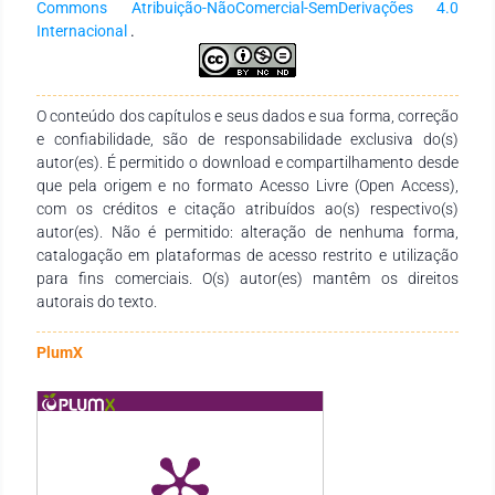
Commons Atribuição-NãoComercial-SemDerivações 4.0
presentes, no entanto, a profissão e/ou o dinheiro foram
Internacional
.
percebidos pela maioria como sendo o mais relevante.
Conclui-se que é importante a discussão a respeito de
projetos de vida envolvendo vida pessoal e profissional, já que
a escola depois da família é o agente mais importante de
O conteúdo dos capítulos e seus dados e sua forma, correção
socialização e orientação.
e confiabilidade, são de responsabilidade exclusiva do(s)
autor(es). É permitido o download e compartilhamento desde
que pela origem e no formato Acesso Livre (Open Access),
com os créditos e citação atribuídos ao(s) respectivo(s)
autor(es). Não é permitido: alteração de nenhuma forma,
catalogação em plataformas de acesso restrito e utilização
para fins comerciais. O(s) autor(es) mantêm os direitos
autorais do texto.
PlumX