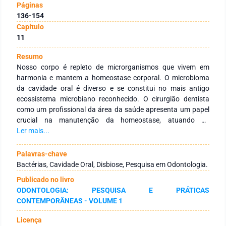
Páginas
136-154
Capítulo
11
Resumo
Nosso corpo é repleto de microrganismos que vivem em
harmonia e mantem a homeostase corporal. O microbioma
da cavidade oral é diverso e se constitui no mais antigo
ecossistema microbiano reconhecido. O cirurgião dentista
como um profissional da área da saúde apresenta um papel
crucial na manutenção da homeostase, atuando no
diagnóstico e tratamento de patologias decorrentes da
Ler mais...
disbiose na cavidade bucal, como a doença cárie e
periodontal. Assim sendo, a revisão de literatura em questão
Palavras-chave
busca ampliar o conhecimento e a compreensão de métodos
Bactérias, Cavidade Oral, Disbiose, Pesquisa em Odontologia.
de estudo de bactérias orais mensurados em artigos
Publicado no livro
científicos. Esses tópicos são assuntos fundamentais na
ODONTOLOGIA: PESQUISA E PRÁTICAS
formação de cirurgiões-dentistas mais qualificados que
CONTEMPORÂNEAS - VOLUME 1
entendam como são realizadas as evidências científicas as
quais baseiam a tomada de decisão do profissional
Licença
repercutindo no busca pelo melhor plano de tratamento para