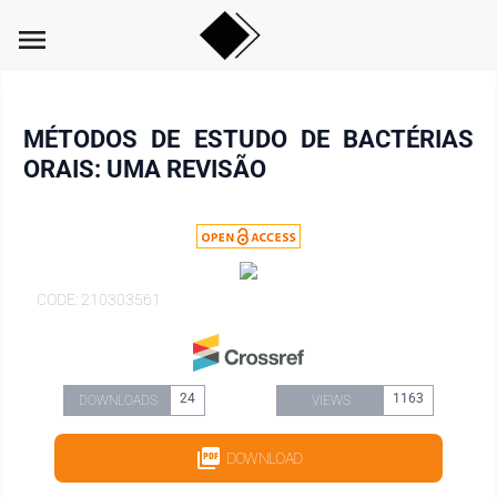
menu
MÉTODOS DE ESTUDO DE BACTÉRIAS
ORAIS: UMA REVISÃO
CODE: 210303561
24
1163
DOWNLOADS
VIEWS
DOWNLOAD