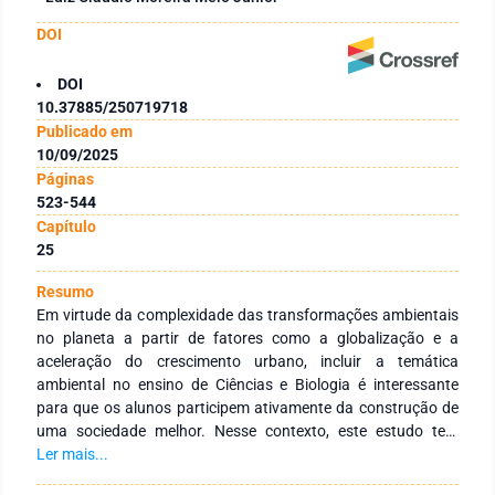
DOI
DOI
10.37885/250719718
Publicado em
10/09/2025
Páginas
523-544
Capítulo
25
Resumo
Em virtude da complexidade das transformações ambientais
no planeta a partir de fatores como a globalização e a
aceleração do crescimento urbano, incluir a temática
ambiental no ensino de Ciências e Biologia é interessante
para que os alunos participem ativamente da construção de
uma sociedade melhor. Nesse contexto, este estudo tem
como objetivo principal analisar a percepção docente e
Ler mais...
discente sobre a importância da temática socioambiental no