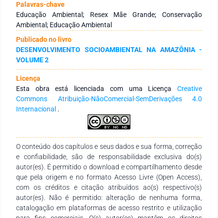
ensino de Ciências e Biologia na Escola Municipal de Ensino
Palavras-chave
Fundamental Maria Hyluiza Pinto Ferreira em Curuçá-Pará.
Educação Ambiental; Resex Mãe Grande; Conservação
Para o desenvolvimento do estudo, foi adotada uma
Ambiental; Educação Ambiental
abordagem qualitativa e realizou-se uma roda de conversa,
Publicado no livro
aplicação de questionários aos professores e alunos e
DESENVOLVIMENTO SOCIOAMBIENTAL NA AMAZÔNIA -
elaboração de um jogo didático sobre a Resex Mãe Grande.
VOLUME 2
Como técnica apreciativa dos dados, utilizou-se a
categorização, estabelecendo três categorias de análise: a)
Licença
percepções e concepções dos docentes e discentes sobre a
Esta obra está licenciada com uma Licença
Creative
importância da temática socioambiental no ensino de
Commons Atribuição-NãoComercial-SemDerivações 4.0
Ciências e Biologia; b) aplicação da temática socioambiental
Internacional
.
no ensino de Ciências e Biologia; e c) desenvolvimento de
material informativo para os discentes sobre a Reserva
Extrativista Marinha Mãe Grande. Com a análise dos nossos
resultados, notou-se que grande parte dos alunos
O conteúdo dos capítulos e seus dados e sua forma, correção
desconhecem temas importantes no contexto do meio
e confiabilidade, são de responsabilidade exclusiva do(s)
ambiente, como desmatamento, queimadas e reciclagem,
autor(es). É permitido o download e compartilhamento desde
evidenciado pelas dificuldades em entender a temática
que pela origem e no formato Acesso Livre (Open Access),
discutida na roda de conversa. A maioria dos alunos (67%)
com os créditos e citação atribuídos ao(s) respectivo(s)
revelou que desconhece a educação ambiental. Dentre os
autor(es). Não é permitido: alteração de nenhuma forma,
elementos que contribuem para maior contato dos discentes
catalogação em plataformas de acesso restrito e utilização
com a educação ambiental, destacam-se a leitura de
para fins comerciais. O(s) autor(es) mantêm os direitos