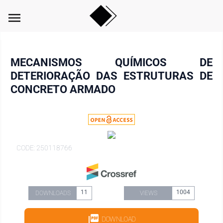
menu
MECANISMOS QUÍMICOS DE
DETERIORAÇÃO DAS ESTRUTURAS DE
CONCRETO ARMADO
CODE: 250118766
11
1004
DOWNLOADS
VIEWS
DOWNLOAD