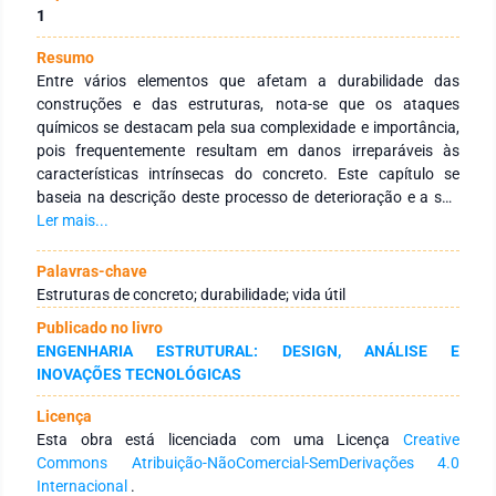
1
Resumo
Entre vários elementos que afetam a durabilidade das
construções e das estruturas, nota-se que os ataques
químicos se destacam pela sua complexidade e importância,
pois frequentemente resultam em danos irreparáveis às
características intrínsecas do concreto. Este capítulo se
baseia na descrição deste processo de deterioração e a sua
relação com a durabilidade e vida útil das estruturas de
Ler mais...
concreto armado. Ele é dividido em três seções: (a)
durabilidade e vida útil das estruturas de concreto, (b)
Palavras-chave
ataques químicos ao concreto simples e (c) ataques químicos
Estruturas de concreto; durabilidade; vida útil
ao concreto armado. Os ácidos, sulfatos e álcalis foram
Publicado no livro
considerados agentes agressivos para o concreto simples,
ENGENHARIA ESTRUTURAL: DESIGN, ANÁLISE E
enquanto para o concreto armado, os cloretos e o gás
INOVAÇÕES TECNOLÓGICAS
carbônico foram admitidos.
Licença
Esta obra está licenciada com uma Licença
Creative
Commons Atribuição-NãoComercial-SemDerivações 4.0
Internacional
.