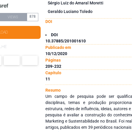
Sérgio Luiz do Amaral Moretti
Geraldo Luciano Toledo
878
VIEWS
DOI
LOAD
DOI
10.37885/201001610
LHE
Publicado em
10/12/2020
Páginas
209-232
Capítulo
11
Resumo
Um campo de pesquisa pode ser qualificad
disciplinas, temas e produção proporcio
estrutura, redes de influência, ideias, autores 
pesquisa é avaliar a construção do conhecime
Marketing e Sustentabilidade no Brasil. Foi r
artigos, publicados em 39 periódicos nacionais