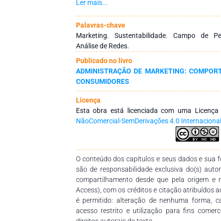
no Qualis da área de Administração, Ciência
Ler mais...
2013, no período de 1994 a 2012. Para a aná
abordagens bibliométricas e de redes. Os re
Palavras-chave
de pesquisa ainda carece de estrutura consis
Marketing. Sustentabilidade. Campo de Pes
teóricas encontram-se dispersas entre um am
Análise de Redes.
maioria trata de questões gerais ou reflete e 
Publicado no livro
consolidados. A análise das redes revelou b
ADMINISTRAÇÃO DE MARKETING: COMPOR
pesquisadores há pouca cooperação. Os res
CONSUMIDORES
bibliométrica constataram a existência de u
assimetria entre as obras mais referenciadas e
Licença
e as usadas pelas publicações nacionais, nã
Esta obra está licenciada com uma Licenç
pesquisas. Como contribuição acadêmica cen
NãoComercial-SemDerivações 4.0 Internaciona
levantamento de caráter censitário, já que t
periódicos mencionados foram analisados. 
referências aos parâmetros propostos pela Le
palavras-chaves mais utilizadas não 
O conteúdo dos capítulos e seus dados e sua fo
internacionais assim como às referências utiliz
são de responsabilidade exclusiva do(s) auto
compartilhamento desde que pela origem e 
Access), com os créditos e citação atribuídos a
é permitido: alteração de nenhuma forma, 
acesso restrito e utilização para fins comer
direitos autorais do texto.