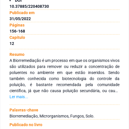
DOI
10.37885/220408730
Publicado em
31/05/2022
Páginas
156-168
Capítulo
12
Resumo
A Biorremediação é um processo em que os organismos vivos
são utilizados para remover ou reduzir a concentração de
poluentes no ambiente em que estão inseridos. Sendo
também conhecida como biotecnologia do controle da
poluição, é bastante recomendada pela comunidade
científica, já que não causa poluição secundária, ou causa
menos. Entre os seus aspectos positivos pode-se relacionar,
Ler mais...
além dos custos reduzidos em sua implementação, também o
fato de se tratar de uma solução ecologicamente sustentável,
Palavras-chave
uma vez que o os microrganismos são capazes de
Biorremediação, Microrganismos, Fungos, Solo.
biotransformar os agentes poluidores em substâncias não
Publicado no livro
nocivas ao meio ambiente. Diante das vantagens