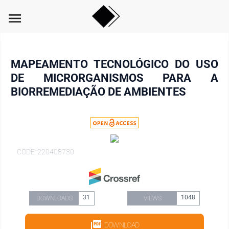
menu
MAPEAMENTO TECNOLÓGICO DO USO
DE MICRORGANISMOS PARA A
BIORREMEDIAÇÃO DE AMBIENTES
CODE: 220408730
31
1048
DOWNLOADS
VIEWS
DOWNLOAD