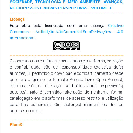
SOCIEDADE, TECNOLOGIA E MEIO AMBIENTE: AVANÇOS,
mencionadas na adoção de tal método, tem-se o presente
RETROCESSOS E NOVAS PERSPECTIVAS - VOLUME 3
documento que pretende realizar mapeamento das
capacidades tecnológicas existentes sobre o tema, realizando
Licença
busca em bases de conhecimentos científicos e bancos de
Esta obra está licenciada com uma Licença
Creative
patentes utilizando os termos “biorremediação”, “fungos em
Commons Atribuição-NãoComercial-SemDerivações 4.0
biorremediação do solo” “biorremediação e microrganismos”.
Internacional
.
Os resultados demonstram que a biorremediação está em
pleno crescimento no cenário mundial e que o panorama do
Brasil acompanha esta tendência, porém em uma escala bem
menor. Em âmbito nacional há uma produção acadêmica
O conteúdo dos capítulos e seus dados e sua forma, correção
(artigos) bem mais alta que a produção tecnológica
e confiabilidade, são de responsabilidade exclusiva do(s)
(patentes). Contudo, mesmo com esse descompasso, sabe-
autor(es). É permitido o download e compartilhamento desde
se da importância da produção científica e que também
que pela origem e no formato Acesso Livre (Open Access),
desempenha um papel importante no desenvolvimento
com os créditos e citação atribuídos ao(s) respectivo(s)
tecnológico, fornecendo, muitas vezes, as bases para criação
autor(es). Não é permitido: alteração de nenhuma forma,
de novos produtos.
catalogação em plataformas de acesso restrito e utilização
para fins comerciais. O(s) autor(es) mantêm os direitos
autorais do texto.
PlumX