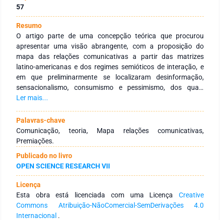
57
Resumo
O artigo parte de uma concepção teórica que procurou
apresentar uma visão abrangente, com a proposição do
mapa das relações comunicativas a partir das matrizes
latino-americanas e dos regimes semióticos de interação, e
em que preliminarmente se localizaram desinformação,
sensacionalismo, consumismo e pessimismo, dos quais
consumismo não foi verificado nos empíricos, sugerindo-se
Ler mais...
desumanização como um problema da atualidade mediática.
Assim, de forma ensaística, relacionou-se a teoria das
Palavras-chave
relações comunicativas aos projetos jornalísticos vencedores
Comunicação, teoria, Mapa relações comunicativas,
de premiações internacionais ao realizar análises discursivas
Premiações.
e estudos de casos ilustrativos e os localizar no Mapa das
Publicado no livro
relações comunicativas. Os achados iniciais sugerem que o
OPEN SCIENCE RESEARCH VII
Mapa pode ser útil para visualizar e facilitar a análise empírica
de premiações.
Licença
Esta obra está licenciada com uma Licença
Creative
Commons Atribuição-NãoComercial-SemDerivações 4.0
Internacional
.