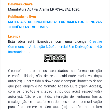
ou semipronta, dependendo o acabamento final desejado.
Palavras-chave
Contudo, para iniciar um trabalho de deposição, um
Manufatura Aditiva, Arame ER70S-6, SAE 1020.
substrato é necessário. Normalmente, utiliza-se um material
Publicado no livro
com características similares ao metal de deposição. Assim,
MATERIAIS DE ENGENHARIA: FUNDAMENTOS E NOVAS
este estudo tem como objetivo entender a zona de transição
TENDÊNCIAS - VOLUME 2
entre material de base e material depositado. Como metal de
base, adotou-se o aço SAE 1020 e, para deposição será
Licença
utilizado o arame de soldadura ER70S-6, arame este com
Esta obra está licenciada com uma Licença
Creative
baixo teor de carbono. Para fabricação das amostras
Commons Atribuição-NãoComercial-SemDerivações 4.0
utilizou-se uma máquina de soldagem da fabricante IMC, e
Internacional
.
um dispositivo de coordenadas CNC (Centro Numérico
Computadorizado). O dispositivo de soldagem por sua vez,
possui uma ferramenta de aquisição de dados capaz de
coletar os parâmetros de soldagem em tempo real e
O conteúdo dos capítulos e seus dados e sua forma, correção
transformá-los em gráficos. Portanto, após impressão das
e confiabilidade, são de responsabilidade exclusiva do(s)
amostras, análise metalográfica para compreender a
autor(es). É permitido o download e compartilhamento desde
estrutura resultante, e ensaio de microdureza Vickers foram
que pela origem e no formato Acesso Livre (Open Access),
realizados. A análise metalográfica por sua vez, apresentou
com os créditos e citação atribuídos ao(s) respectivo(s)
poros na estrutura do material manufaturado, o que pode
autor(es). Não é permitido: alteração de nenhuma forma,
prejudicar a aplicação final da peça, concomitantemente, a
catalogação em plataformas de acesso restrito e utilização
região de fronteira apresentou uma quantidade menor do
para fins comerciais. O(s) autor(es) mantêm os direitos