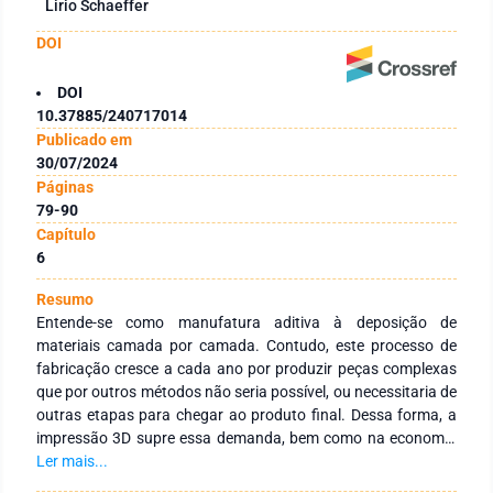
Lirio Schaeffer
DOI
DOI
10.37885/240717014
Publicado em
30/07/2024
Páginas
79-90
Capítulo
6
Resumo
Entende-se como manufatura aditiva à deposição de
materiais camada por camada. Contudo, este processo de
fabricação cresce a cada ano por produzir peças complexas
que por outros métodos não seria possível, ou necessitaria de
outras etapas para chegar ao produto final. Dessa forma, a
impressão 3D supre essa demanda, bem como na economia
de matéria-prima para a fabricação, já que ao adicionar
Ler mais...
material camada por camada, a peça está pronta para uso,