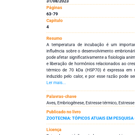
31/08/2023
Páginas
63-79
Capítulo
4
Resumo
A temperatura de incubação é um importa
influência sobre o desenvolvimento embrionár
pode afetar significativamente a fisiologia a
e liberação de hormônios relacionados ao cre
térmico de 70 kDa (HSP70) é expressa em r
induzido pelo calor, e por esse razão pode 
estresse térmico. Diante disso, este estudo teve
Ler mais...
de duas temperaturas de incubação sobre a t
nascimento, porcentagem de saco vitelínico res
Palavras-chave
a expressão dos genes receptor do hormônio 
Aves, Embriogênese, Estresse térmico, Estresse
crescimento semelhante à insulina tipo 1 (IGF
Publicado no livro
de 70 kDa (HSP70) em embriões de co
ZOOTECNIA: TÓPICOS ATUAIS EM PESQUISA 
desenvolvimento e pintainhos aos 15 dias de vi
200 ovos de codornas (Coturnix coturnix 
Licença
temperaturas diferentes: 37,5°C (controle –