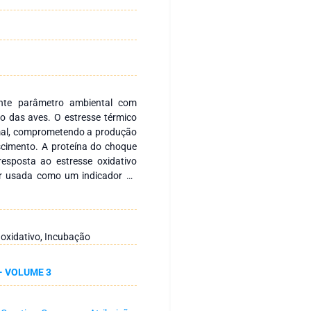
nte parâmetro ambiental com
io das aves. O estresse térmico
nimal, comprometendo a produção
scimento. A proteína do choque
esposta ao estresse oxidativo
ser usada como um indicador de
 como objetivo avaliar os efeitos
axa de eclosão total, peso ao
idual, peso relativo de órgãos e
do crescimento (GHR), fator de
 oxidativo, Incubação
1) e proteína do choque térmico
dorna aos 16 e 18 dias de
- VOLUME 3
da. Para isso, foram utilizados
japonica) incubados em duas
 CTL, n = 100) e 38,5°C (alta