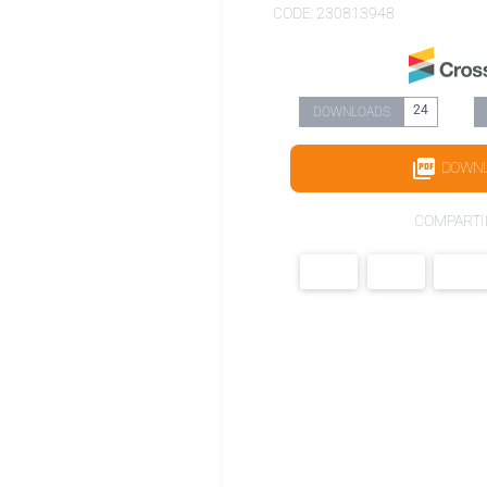
CODE: 230813948
24
DOWNLOADS
DOWN
COMPARTI