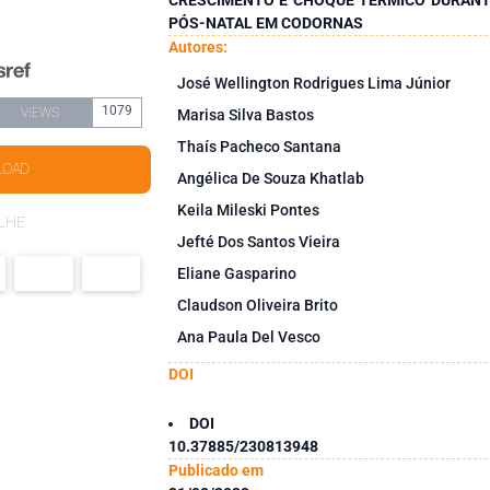
PÓS-NATAL EM CODORNAS
Autores:
José Wellington Rodrigues Lima Júnior
1079
VIEWS
Marisa Silva Bastos
Thaís Pacheco Santana
LOAD
Angélica De Souza Khatlab
Keila Mileski Pontes
LHE
Jefté Dos Santos Vieira
Eliane Gasparino
Claudson Oliveira Brito
Ana Paula Del Vesco
DOI
DOI
10.37885/230813948
Publicado em