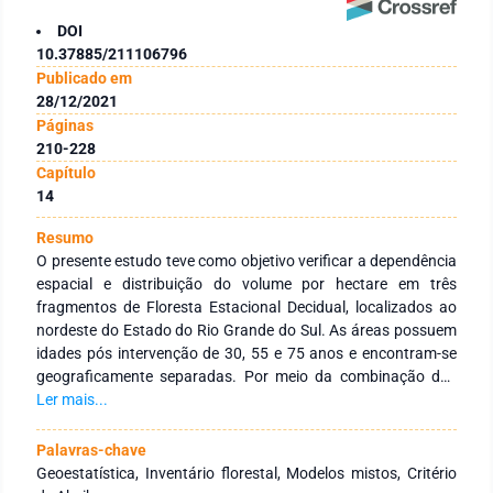
DOI
10.37885/211106796
Publicado em
28/12/2021
Páginas
210-228
Capítulo
14
Resumo
O presente estudo teve como objetivo verificar a dependência
espacial e distribuição do volume por hectare em três
fragmentos de Floresta Estacional Decidual, localizados ao
nordeste do Estado do Rio Grande do Sul. As áreas possuem
idades pós intervenção de 30, 55 e 75 anos e encontram-se
geograficamente separadas. Por meio da combinação dos
parâmetros de modelos geoestatísticos, foi verificado as
Ler mais...
diferenças ou semelhanças dos volumes nas áreas. Os dados
foram coletados em 56 unidades amostrais de 250 m2,
Palavras-chave
distribuídas sistematicamente nas áreas em uma malha de
Geoestatística, Inventário florestal, Modelos mistos, Critério
40 x 40 m, onde foram medidos os indivíduos com diâmetro a