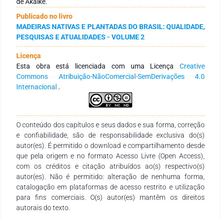
de Akaike.
altura do peito (DAP) acima de 10 cm a partir do centro da
Publicado no livro
unidade conforme metodologia descrita por Prodan. Para
MADEIRAS NATIVAS E PLANTADAS DO BRASIL: QUALIDADE,
tanto, os dados foram submetidos a dois tipos de análise,
PESQUISAS E ATUALIDADES - VOLUME 2
sendo o primeiro um ajuste individual das áreas a título de
comparação entre seus modelos e o segundo, um ajuste
Licença
proposto pelo método combinado, ambos utilizando modelos
Esta obra está licenciada com uma Licença
Creative
geoestatísticos, com ajuste pela função da maximização do
Commons Atribuição-NãoComercial-SemDerivações 4.0
logaritmo da verossimilhança. O segundo método é proposto
Internacional
.
e investigado como alternativa para melhor explorar a
informação contida nos dados, em geral escassos neste tipo
de estudos para análises geoestatísticas. Foi utilizado como
função de correlação o modelo exponencial da família
O conteúdo dos capítulos e seus dados e sua forma, correção
Matèrn. Após o ajuste os modelos foram comparados pelo
e confiabilidade, são de responsabilidade exclusiva do(s)
critério de informação de Akaike (AIC) e a relação do
autor(es). É permitido o download e compartilhamento desde
parâmetro alcance como indicação do grau de dependência
que pela origem e no formato Acesso Livre (Open Access),
espacial. Os resultados mostram que os modelos
com os créditos e citação atribuídos ao(s) respectivo(s)
combinados foram superiores pois apresentaram menores
autor(es). Não é permitido: alteração de nenhuma forma,
valores de AIC além de um maior grau de dependência
catalogação em plataformas de acesso restrito e utilização
espacial em relação aos ajustes dos modelos para as áreas
para fins comerciais. O(s) autor(es) mantêm os direitos
individuais. Indica-se a aplicação de modelos geoestatísticos
autorais do texto.
de log-verossimilhança combinados em formações florestais