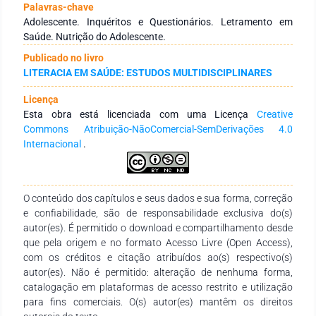
segundo os modelos teóricos de Sørensen et al. (2012) e
Palavras-chave
Krause et al. (2018), no que diz respeito ao acesso à
Adolescente. Inquéritos e Questionários. Letramento em
informação, à compreensão, à avaliação e à aplicação das
Saúde. Nutrição do Adolescente.
informações sobre os hábitos alimentares. Trata-se de um
Publicado no livro
relato da pesquisa realizada pela acadêmica de doutorado do
LITERACIA EM SAÚDE: ESTUDOS MULTIDISCIPLINARES
Programa de Pós-graduação em Ciências da Saúde (PPGCS)
da Universidade Estadual de Montes Claros – UNIMONTES.
Licença
Esse relato foi produto do desenvolvimento de um
Esta obra está licenciada com uma Licença
Creative
instrumento capaz de avaliar os níveis de LA de adolescentes
Commons Atribuição-NãoComercial-SemDerivações 4.0
de escolas públicas da cidade de Montes Claros – MG, assim
Internacional
.
como a execução da validade de conteúdo e confiabilidade. O
instrumento foi aplicado para 60 adolescentes, sendo 34
(56,7%) do sexo masculino, com média de idade de 14,6 anos
e prevalência de cor/raça parda (n=45/75%). Com relação à
O conteúdo dos capítulos e seus dados e sua forma, correção
estimativa de confiabilidade, a consistência interna ou alfa de
e confiabilidade, são de responsabilidade exclusiva do(s)
Cronbach estimado foi de 0,82. Quanto à reprodutibilidade,
autor(es). É permitido o download e compartilhamento desde
verificou-se que dentre as 54 questões do instrumento,
que pela origem e no formato Acesso Livre (Open Access),
apenas duas obtiveram Kappa inferior a 0,60. Após a etapa
com os créditos e citação atribuídos ao(s) respectivo(s)
de validação do instrumento, participaram do estudo 734
autor(es). Não é permitido: alteração de nenhuma forma,
alunos, 236 com 12 anos e 498 com 15 anos, com taxas de
catalogação em plataformas de acesso restrito e utilização
resposta de 47,58% e 100%, respectivamente. Assim, o
para fins comerciais. O(s) autor(es) mantêm os direitos
instrumento LAA apresentou boa aplicação e fácil