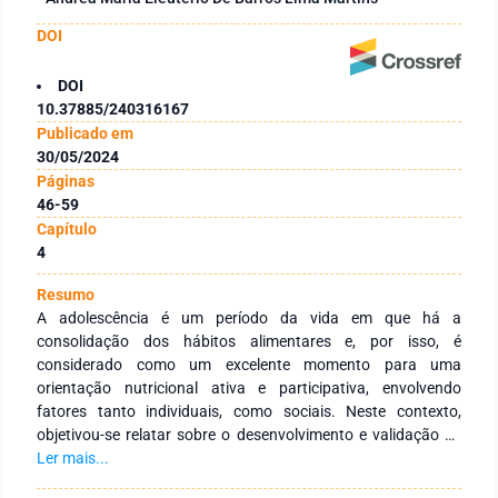
DOI
DOI
10.37885/240316167
Publicado em
30/05/2024
Páginas
46-59
Capítulo
4
Resumo
A adolescência é um período da vida em que há a
consolidação dos hábitos alimentares e, por isso, é
considerado como um excelente momento para uma
orientação nutricional ativa e participativa, envolvendo
fatores tanto individuais, como sociais. Neste contexto,
objetivou-se relatar sobre o desenvolvimento e validação de
um instrumento para avaliar o letramento alimentar de
Ler mais...
adolescentes de escolas públicas de Montes Claros – MG,