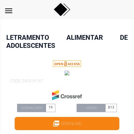
menu
LETRAMENTO ALIMENTAR DE
ADOLESCENTES
CODE: 240316167
19
813
DOWNLOADS
VIEWS
DOWNLOAD