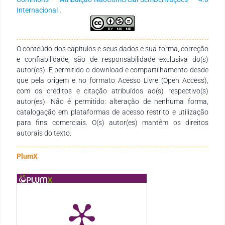
se classificou como instrumento mediador, pois levou todos
Internacional
.
os participantes a construírem seus próprios conhecimentos
através das experiências vivenciadas, e favoreceu ainda a
aprendizagem e o desenvolvimento de forma conjunta
principalmente ao que se refere a habilidades de leitura.
O conteúdo dos capítulos e seus dados e sua forma, correção
e confiabilidade, são de responsabilidade exclusiva do(s)
autor(es). É permitido o download e compartilhamento desde
que pela origem e no formato Acesso Livre (Open Access),
com os créditos e citação atribuídos ao(s) respectivo(s)
autor(es). Não é permitido: alteração de nenhuma forma,
catalogação em plataformas de acesso restrito e utilização
para fins comerciais. O(s) autor(es) mantêm os direitos
autorais do texto.
PlumX