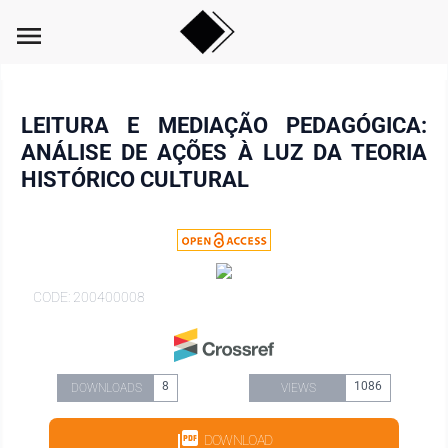
menu
LEITURA E MEDIAÇÃO PEDAGÓGICA:
ANÁLISE DE AÇÕES À LUZ DA TEORIA
HISTÓRICO CULTURAL
CODE: 200400008
8
1086
DOWNLOADS
VIEWS
DOWNLOAD