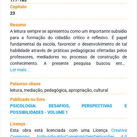
Capítulo
23
Resumo
A leitura sempre se apresentou como um importante subsídio
para a formação do cidadão crítico e reflexivo. É papel
fundamental da escola, favorecer o desenvolvimento de tal
habilidade através de práticas pedagógicas ofertadas pelos
professores, mediadores no processo de construção de
conhecimento. A presente pesquisa buscou então
compreender a importância da mediação pedagógica para a
Ler mais...
aquisição de habilidades de leitura a partir da teoria Histórico-
Cultural desenvolvida por Lev Vygotsky, o qual defende que o
Palavras-chave
homem não nasce pronto, mas precisa da interação com
leitura, mediação, pedagógica, apropriação, cultural
outros para se constituir e modificar o meio em que vive. A
Publicado no livro
pesquisa se configura como qualitativa na modalidade
PSICOLOGIA: DESAFIOS, PERSPECTIVAS E
estudo de caso. Nessa perspectiva, buscamos identificar
POSSIBILIDADES - VOLUME 1
ações de mediações pedagógicas voltadas para a leitura a
partir da análise de um projeto denominado Clube de Leitores
Licença
Pérola do Mamoré, realizado no Campus da Unir de Guajará-
Esta obra está licenciada com uma Licença
Creative
Mirim, projeto este que juntamente com seus colaboradores
Commons Atribuição-NãoComercial-SemDerivações 4.0