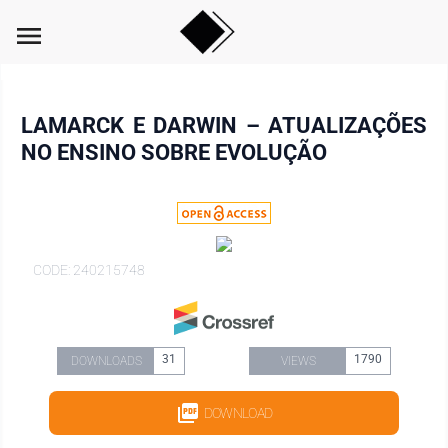
menu
LAMARCK E DARWIN – ATUALIZAÇÕES
NO ENSINO SOBRE EVOLUÇÃO
CODE: 240215748
31
1790
DOWNLOADS
VIEWS
DOWNLOAD