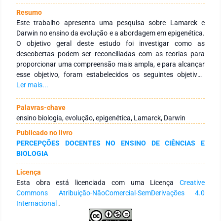
Resumo
Este trabalho apresenta uma pesquisa sobre Lamarck e
Darwin no ensino da evolução e a abordagem em epigenética.
O objetivo geral deste estudo foi investigar como as
descobertas podem ser reconciliadas com as teorias para
proporcionar uma compreensão mais ampla, e para alcançar
esse objetivo, foram estabelecidos os seguintes objetivos
específicos: investigar o conceito de herança, analisar
Ler mais...
criticamente os experimentos e estudos que fornecem
evidências do impacto, examinar as implicações para a
Palavras-chave
compreensão contemporânea da seleção natural e
ensino biologia, evolução, epigenética, Lamarck, Darwin
adaptação, e discutir as fronteiras atuais e as questões em
Publicado no livro
aberto na pesquisa. A metodologia utilizada para alcançar
PERCEPÇÕES DOCENTES NO ENSINO DE CIÊNCIAS E
esses objetivos incluiu a revisão de literatura relevante e a
BIOLOGIA
análise de dados de fontes secundárias. A pesquisa revelou
que oferece uma camada adicional de complexidade ao
Licença
entendimento, e concluiu que a integração nas teorias
Esta obra está licenciada com uma Licença
Creative
evolutivas é promissora, mas requer investigações mais
Commons Atribuição-NãoComercial-SemDerivações 4.0
aprofundadas. As considerações finais destacam a
Internacional
.
importância da continuidade da pesquisa no assunto para
aprimorar o conhecimento atual e promover avanços futuros