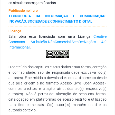
enfoques pedagógicos, los resultados de aprendizaje y las
en simulaciones; gamificación
limitaciones de los juegos de negocios mediante la guía
Publicado no livro
PRISMA. Los resultados indican que, si bien estos juegos
TECNOLOGIA DA INFORMAÇÃO E COMUNICAÇÃO:
mejoran habilidades clave como la toma de decisiones y la
INOVAÇÃO, SOCIEDADE E CONHECIMENTO DIGITAL
colaboración, también presentan desafíos en cuanto a la
estandarización y la integración en los programas
Licença
educativos. En conclusión, los juegos de negocios se han
Esta obra está licenciada com uma Licença
Creative
consolidado como herramientas eficaces en la educación
Commons Atribuição-NãoComercial-SemDerivações 4.0
gerencial, pero su implementación requiere mejorar la
Internacional
.
estructura pedagógica y la adecuación de recursos. Es
esencial seguir investigando su impacto en el aprendizaje y
superar las barreras que limitan su integración efectiva en las
universidades.
O conteúdo dos capítulos e seus dados e sua forma, correção
e confiabilidade, são de responsabilidade exclusiva do(s)
autor(es). É permitido o download e compartilhamento desde
que pela origem e no formato Acesso Livre (Open Access),
com os créditos e citação atribuídos ao(s) respectivo(s)
autor(es). Não é permitido: alteração de nenhuma forma,
catalogação em plataformas de acesso restrito e utilização
para fins comerciais. O(s) autor(es) mantêm os direitos
autorais do texto.