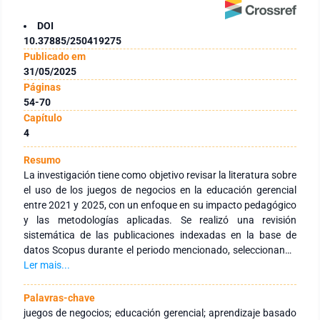
DOI
10.37885/250419275
Publicado em
31/05/2025
Páginas
54-70
Capítulo
4
Resumo
La investigación tiene como objetivo revisar la literatura sobre
el uso de los juegos de negocios en la educación gerencial
entre 2021 y 2025, con un enfoque en su impacto pedagógico
y las metodologías aplicadas. Se realizó una revisión
sistemática de las publicaciones indexadas en la base de
datos Scopus durante el periodo mencionado, seleccionando
estudios que exploran la efectividad y los desafíos asociados
Ler mais...
con los juegos de negocios en la formación de futuros
gerentes. La metodología empleada consistió en el análisis
Palavras-chave
cualitativo de artículos relevantes, centrándose en los
juegos de negocios; educación gerencial; aprendizaje basado