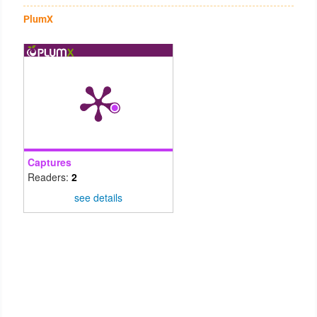
PlumX
Captures
Readers:
2
see details