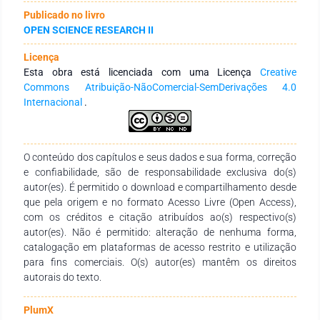
bactérias mencionadas acima e os resultados mostraram
Publicado no livro
valores de ΔG altamente exotérmicos que revelam boa
OPEN SCIENCE RESEARCH II
orientação e afinidade de ligação com o sítio ativo. Foi
notável que a coordenação dos precursores Hatc-R ao Mn(II)
Licença
foi capaz de melhorar o potencial biológico teórico das
Esta obra está licenciada com uma Licença
Creative
atividades antibacteriana quando comparados com os
Commons Atribuição-NãoComercial-SemDerivações 4.0
ligantes livres. Além disso, o complexo [Mn(atc-Ph)2]
Internacional
.
apresentou as melhores energias de ligação entre todos os
compostos testados para as bactérias S. mutans e S.
sanguinis enquanto o complexo [Mn(atc)2] foi melhor para S.
mitis. Os resultados do estudo in silico dos parâmetros
O conteúdo dos capítulos e seus dados e sua forma, correção
farmacocinéticos de ADME dos complexos mostraram que
e confiabilidade, são de responsabilidade exclusiva do(s)
todos apresentam características apropriadas para serem
autor(es). É permitido o download e compartilhamento desde
utilizadas por via oral. Além disso, os compostos [Mn(atc-
que pela origem e no formato Acesso Livre (Open Access),
Me)], [Mn(atc-Et)] e [Mn(atc-Mf)] apresentam alta absorção
com os créditos e citação atribuídos ao(s) respectivo(s)
intestinal humana (HIA), e nenhum dos compostos são
autor(es). Não é permitido: alteração de nenhuma forma,
capazes de atravessar a barreira hematoencefálica (BBB) e
catalogação em plataformas de acesso restrito e utilização
inibir as isoenzimas CYP2D6 e CYP3A4 pertencentes ao
para fins comerciais. O(s) autor(es) mantêm os direitos
sistema CYP450.
autorais do texto.
PlumX