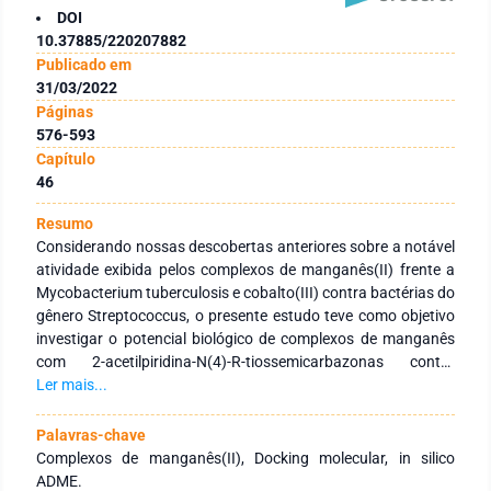
DOI
10.37885/220207882
Publicado em
31/03/2022
Páginas
576-593
Capítulo
46
Resumo
Considerando nossas descobertas anteriores sobre a notável
atividade exibida pelos complexos de manganês(II) frente a
Mycobacterium tuberculosis e cobalto(III) contra bactérias do
gênero Streptococcus, o presente estudo teve como objetivo
investigar o potencial biológico de complexos de manganês
com 2-acetilpiridina-N(4)-R-tiossemicarbazonas contra
bactérias bucais S. mutans, S. mitis e S. sanguinis utilizando o
Ler mais...
docking molecular, além da análise dos parâmetros
farmacocinéticos de absorção, distribuição, metabolismo e
Palavras-chave
excreção (ADME). Os estudos de docking molecular foram
Complexos de manganês(II), Docking molecular, in silico
realizados com as estruturas cristalinas das enzimas das
ADME.