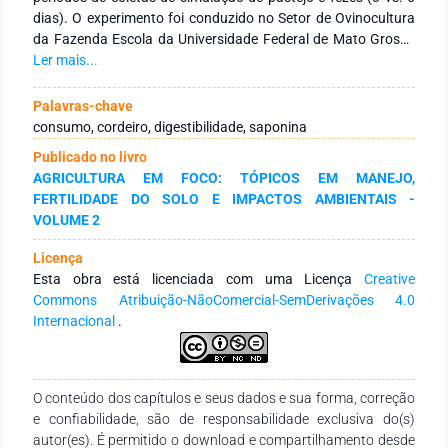
dias). O experimento foi conduzido no Setor de Ovinocultura
da Fazenda Escola da Universidade Federal de Mato Grosso
do Sul. Foram utilizados 12 cordeiros avaliadores e 33
Ler mais...
reguladores não castrados, sem padrão racial definido, com
peso médio de 17,52 ± 3,48 kg, mantidos em 12 piquetes
Palavras-chave
subdivididos em 4 níveis de oferta de folha 60, 75, 90 e 105
consumo, cordeiro, digestibilidade, saponina
g/kg de PV com isso cada piquete possuía apenas um animal
Publicado no livro
avaliador, ou seja, cada oferta possuía três repetições. O
AGRICULTURA EM FOCO: TÓPICOS EM MANEJO,
consumo de matéria seca foi estimado através do indicador
FERTILIDADE DO SOLO E IMPACTOS AMBIENTAIS -
externo óxido crômico e a protodioscina foi estimada
VOLUME 2
utilizando Acetonitrila a 50% e leitura com Cromatografia
Líquida em Alta Eficiência empregando Detector de
Licença
Espalhamento de Luz Evaporativo. O consumo de matéria
Esta obra está licenciada com uma Licença
Creative
seca não foi influenciado pelo período de coleta (3 e 5 dias).
Commons Atribuição-NãoComercial-SemDerivações 4.0
Recomenda-se a utilização de apenas 3 dias de coletas. A
Internacional
.
intoxicação dos animais se confirmou através dos
parâmetros sanguíneos e urinários. O consumo de matéria
seca foi influenciado negativamente pela protodioscina. O
aumento da concentração de protodioscina na forrageira se
O conteúdo dos capítulos e seus dados e sua forma, correção
dá pelo aumento da rebrota que está diretamente relacionada
e confiabilidade, são de responsabilidade exclusiva do(s)
ao pastejo.
autor(es). É permitido o download e compartilhamento desde