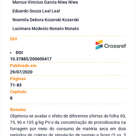
Marcus Vinicius Garcia Niwa Niwa
Eduardo Souza Leal Leal
Noemila Debora Kozerski Kozerski
Lucimara Modesto Nonato Nonato
DOI
DOI
10.37885/200600417
Publicado em
29/07/2020
Páginas
71-83
Capítulo
8
Resumo
Objetivou-se avaliar o efeito de diferentes ofertas de folha 60,
75, 90 e 105 g/kg PV e da concentração de protodioscina na
forragem por meio do consumo de matéria seca em dois
períodos de coletas de simulação de pastejo e fezes (3 vs. 5