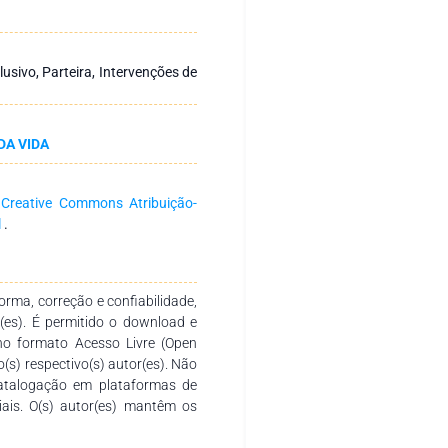
erventions”; “Nurse midwives”;
 através da leitura dos títulos e
exaustiva dos textos na íntegra e
 Dos 72 estudos encontrados, 7
sivo, Parteira, Intervenções de
rias foram criadas e descritas:
rmeiros(as)/Parteiros(as); 2.
é); 3. Impacto das Intervenções
DA VIDA
os profissionais de saúde e as
so de todas as intervenções de
es e práticas dos profissionais
a
Creative Commons Atribuição-
ratégia chave para influenciar
l
.
elhorar as taxas gerais de
rma, correção e confiabilidade,
r(es). É permitido o download e
no formato Acesso Livre (Open
o(s) respectivo(s) autor(es). Não
catalogação em plataformas de
ciais. O(s) autor(es) mantêm os