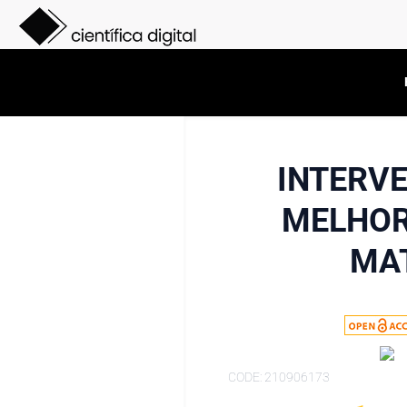
INTERV
MELHOR
MAT
CODE: 210906173