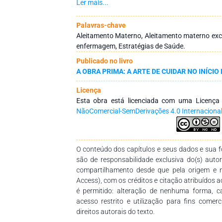
seguintes descritores: “Breastfeeding”; “Int
Ler mais...
“Midwives”; “Midwife”. A selecção foi realizada
resumos e a análise foi realizada pela leitura 
Palavras-chave
extracção de dados criteriosa pelas autoras.
Aleitamento Materno, Aleitamento materno exclu
foram seleccionados para inclusão. Três catego
enfermagem, Estratégias de Saúde.
1. Intervenções realizadas com os(as) Enfe
Publicado no livro
Intervenções realizadas com a Díade (Mãe-Beb
A OBRA PRIMA: A ARTE DE CUIDAR NO INÍCIO 
e Pontos de Melhoria. Conclui-se que educar 
mães é um componente necessário para o suces
Licença
amamentação. Melhorar o conhecimento, atitud
Esta obra está licenciada com uma Licenç
de saúde em relação à amamentação é uma est
NãoComercial-SemDerivações 4.0 Internaciona
as decisões das mães de amamentar e m
amamentação.
O conteúdo dos capítulos e seus dados e sua fo
são de responsabilidade exclusiva do(s) auto
compartilhamento desde que pela origem e 
Access), com os créditos e citação atribuídos a
é permitido: alteração de nenhuma forma, 
acesso restrito e utilização para fins comer
direitos autorais do texto.