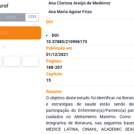
Ana Clarissa Araújo de Medeiros
Ana Maria Aguiar Frias
1253
VIEWS
DOI
LOAD
DOI
10.37885/210906173
LHE
Publicado em
01/12/2021
Páginas
188-207
Capítulo
15
Resumo
O objetivo deste estudo foi identificar na litera
e estratégias de saúde estão sendo des
participação do Enfermeiro(a)/Parteiro(a) p
cuidados no Aleitamento Materno. Como m
integrativa de literatura, nas seguintes ba
MEDICE LATINA, CINAHL, ACADEMIC SEAC