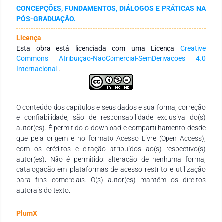
ciências, que através da contextualização dos conteúdos e
CONCEPÇÕES, FUNDAMENTOS, DIÁLOGOS E PRÁTICAS NA
associação com saberes de outras áreas do conhecimento de
PÓS-GRADUAÇÃO.
forma integrada, proporcionam um aprendizado plural. A
partir de referenciais teóricos da prática interdisciplinar, e das
Licença
contribuições para o processo de ensino-aprendizagem das
Esta obra está licenciada com uma Licença
Creative
ciências, o presente trabalho pretende estabelecer de forma
Commons Atribuição-NãoComercial-SemDerivações 4.0
breve uma reflexão sobre as concepções de
Internacional
.
interdisciplinaridade na prática docente, tendo como objetivo
não apenas o fazer pedagógico, mas também os obstáculos
inerentes a ela.
O conteúdo dos capítulos e seus dados e sua forma, correção
e confiabilidade, são de responsabilidade exclusiva do(s)
autor(es). É permitido o download e compartilhamento desde
que pela origem e no formato Acesso Livre (Open Access),
com os créditos e citação atribuídos ao(s) respectivo(s)
autor(es). Não é permitido: alteração de nenhuma forma,
catalogação em plataformas de acesso restrito e utilização
para fins comerciais. O(s) autor(es) mantêm os direitos
autorais do texto.
PlumX