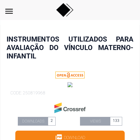
menu
INSTRUMENTOS UTILIZADOS PARA
AVALIAÇÃO DO VÍNCULO MATERNO-
INFANTIL
CODE: 250819968
2
133
DOWNLOADS
VIEWS
DOWNLOAD