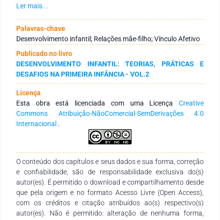
Saúde, PubMed, Scopus e Web of Science. Foram incluídos
Ler mais...
artigos originais, em português, inglês ou espanhol,
disponíveis online na íntegra e que possibilitaram responder à
Palavras-chave
questão norteadora, publicados no período de 2019 a 2024.
Desenvolvimento infantil; Relações mãe-filho; Vínculo Afetivo
Após a seleção dos artigos foi adotada a criação de planilhas
Publicado no livro
no software Microsoft Excel, para a organização,
DESENVOLVIMENTO INFANTIL: TEORIAS, PRÁTICAS E
compreensão e interpretação dos resultados, os quais
DESAFIOS NA PRIMEIRA INFÂNCIA - VOL.2
convergiram para a elaboração categorias. Resultados:
Foram selecionados 21 artigos e análise permitiu a criação de
Licença
três categorias: Saúde mental materna e rede de apoio;
Esta obra está licenciada com uma Licença
Creative
Avaliação do desenvolvimento infantil; e Instrumentos de
Commons Atribuição-NãoComercial-SemDerivações 4.0
medidas do vínculo propriamente dito. Conclusão: As
Internacional
.
implicações que o vínculo materno-infantil prejudicado pode
acarretar a pequeno, médio e longo prazo são decisivas no
desenvolvimento humano. A pesquisa possibilitou evidenciar
instrumentos que podem ser utilizados no contexto brasileiro,
O conteúdo dos capítulos e seus dados e sua forma, correção
muitos deles por mais que não fossem específicos,
e confiabilidade, são de responsabilidade exclusiva do(s)
oportunizaram entender que há possibilidades de utilização,
autor(es). É permitido o download e compartilhamento desde
quando possível, da mesma forma que abre uma
que pela origem e no formato Acesso Livre (Open Access),
possibilidade da criação de novos instrumentos que busquem
com os créditos e citação atribuídos ao(s) respectivo(s)
avaliar o vínculo de uma maneira global.
autor(es). Não é permitido: alteração de nenhuma forma,