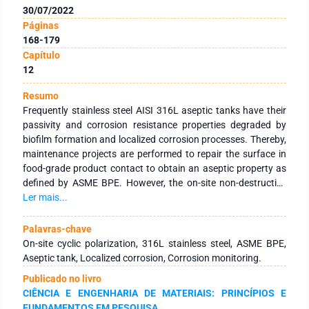
30/07/2022
Páginas
168-179
Capítulo
12
Resumo
Frequently stainless steel AISI 316L aseptic tanks have their
passivity and corrosion resistance properties degraded by
biofilm formation and localized corrosion processes. Thereby,
maintenance projects are performed to repair the surface in
food-grade product contact to obtain an aseptic property as
defined by ASME BPE. However, the on-site non-destructive
testing are limited to the liquid penetrant examination and the
Ler mais...
average roughness measurement. The on-site open circuit
potential and on-site cyclic polarization measurements were
Palavras-chave
conducted using a portable electrochemical minicell. The level
On-site cyclic polarization, 316L stainless steel, ASME BPE,
of passivation was quantified on the tank surface, and it was
Aseptic tank, Localized corrosion, Corrosion monitoring.
performed before and after the repairing maintenance
Publicado no livro
protocol be made. The results of the on-site electrochemical
CIÊNCIA E ENGENHARIA DE MATERIAIS: PRINCÍPIOS E
measurements showed a clear difference between as-
FUNDAMENTOS EM PESQUISA