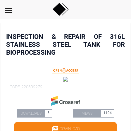
menu
INSPECTION & REPAIR OF 316L
STAINLESS STEEL TANK FOR
BIOPROCESSING
CODE: 220609279
5
1194
DOWNLOADS
VIEWS
DOWNLOAD