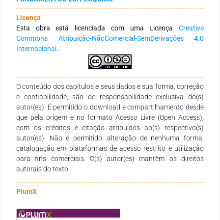
degraded and repaired surfaces, indicating a sensible
response to aseptic surface inspection. The on-site open
Licença
circuit potential together with the on-site cyclic polarization
Esta obra está licenciada com uma Licença
Creative
were considered an advanced tool to support the
Commons Atribuição-NãoComercial-SemDerivações 4.0
maintenance projects of the AISI 316L aseptic surfaces.
Internacional
.
O conteúdo dos capítulos e seus dados e sua forma, correção
e confiabilidade, são de responsabilidade exclusiva do(s)
autor(es). É permitido o download e compartilhamento desde
que pela origem e no formato Acesso Livre (Open Access),
com os créditos e citação atribuídos ao(s) respectivo(s)
autor(es). Não é permitido: alteração de nenhuma forma,
catalogação em plataformas de acesso restrito e utilização
para fins comerciais. O(s) autor(es) mantêm os direitos
autorais do texto.
PlumX