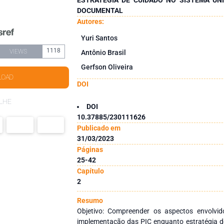
DOCUMENTAL
Autores:
Yuri Santos
1118
VIEWS
Antônio Brasil
Gerfson Oliveira
LOAD
DOI
LHE
DOI
10.37885/230111626
Publicado em
31/03/2023
Páginas
25-42
Capítulo
2
Resumo
Objetivo: Compreender os aspectos envolvi
implementação das PIC enquanto estratégia d