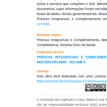
ações e serviços que compõem o SUS. Metodol
documental, cujas informações foram extraída
bases de dados oficiais governamentais. Resul
Práticas Integrativas e Complementares em
aproximadamente 50 anos desde as primeiras i
Ler mais...
em meados da década de 1970. O Brasil te
mundial na oferta das PICS por meio das r
Palavras-chave
compõem o SUS. Conclusão: Compreender
Práticas Integrativas e Complementares, Medi
estratégia de cuidado no contexto do SUS rati
Complementar, Sistema Único de Saúde.
com as diretrizes do sistema de saúde e 
Publicado no livro
garantidos, apontando para uma necessária 
PRÁTICAS INTEGRATIVAS E COMPLEMENT
tema e para a construção de uma análise
MULTIDISCIPLINAR - VOLUME 3
implementação.
Licença
Esta obra está licenciada com uma Licenç
NãoComercial-SemDerivações 4.0 Internaciona
O conteúdo dos capítulos e seus dados e sua fo
são de responsabilidade exclusiva do(s) auto