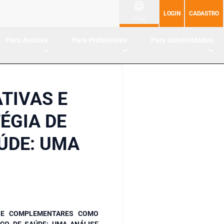
LOGIN
CADASTRO
PT-BR
Para Autores
Para Professores
Para Universidades
TIVAS E
ÉGIA DE
ÚDE: UMA
S E COMPLEMENTARES COMO
ICO DE SAÚDE: UMA ANÁLISE