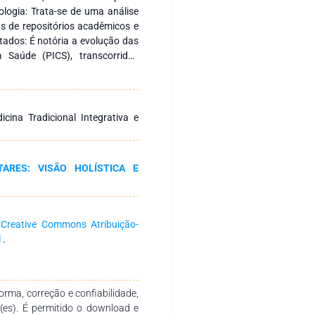
ogia: Trata-se de uma análise
s de repositórios acadêmicos e
tados: É notória a evolução das
 Saúde (PICS), transcorridos
niciativas da OMS neste campo,
m-se tornado uma referência
edes de atenção em saúde que
 a inserção das PICS como
cina Tradicional Integrativa e
fica que tais práticas dialogam
direitos constitucionalmente
ampliação do debate acerca do
ARES: VISÃO HOLÍSTICA E
 crítica do seu processo de
a
Creative Commons Atribuição-
l
.
rma, correção e confiabilidade,
r(es). É permitido o download e