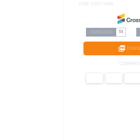
CODE: 230111626
53
DOWNLOADS
DOWN
COMPARTI