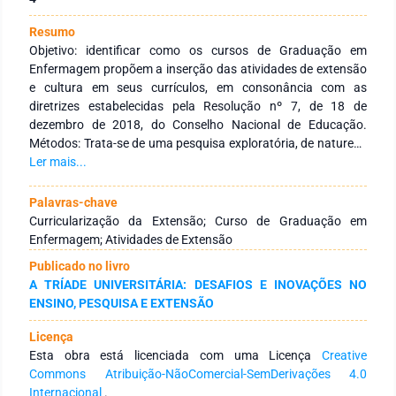
Resumo
Objetivo: identificar como os cursos de Graduação em
Enfermagem propõem a inserção das atividades de extensão
e cultura em seus currículos, em consonância com as
diretrizes estabelecidas pela Resolução nº 7, de 18 de
dezembro de 2018, do Conselho Nacional de Educação.
Métodos: Trata-se de uma pesquisa exploratória, de natureza
documental, com abordagem qualitativa. A coleta de dados
Ler mais...
foi realizada entre novembro de 2022 e janeiro de 2023, por
meio de levantamento público de documentos institucionais.
Palavras-chave
Foram analisados nove Projetos Pedagógicos de Curso (PPC)
Curricularização da Extensão; Curso de Graduação em
de Graduação em Enfermagem, selecionados por já
Enfermagem; Atividades de Extensão
apresentarem atualização curricular contemplando a
Publicado no livro
extensão. Resultados: A análise dos PPCs revelou que as
A TRÍADE UNIVERSITÁRIA: DESAFIOS E INOVAÇÕES NO
instituições de ensino superior têm realizado a atualização de
ENSINO, PESQUISA E EXTENSÃO
seus currículos de acordo com suas especificidades e
realidades locais, o que reforça sua autonomia institucional.
Licença
Dentre as estratégias mais utilizadas para a inserção das
Esta obra está licenciada com uma Licença
Creative
atividades de extensão, destacam-se a inclusão de
Commons Atribuição-NãoComercial-SemDerivações 4.0
componentes curriculares com carga horária destinada à
Internacional
.