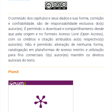
extensão ao longo do curso e a vinculação a projetos e
programas desenvolvidos em parceria com a comunidade
externa. No entanto, observou-se que algumas instituições
ainda apresentam fragilidades nos registros documentais,
O conteúdo dos capítulos e seus dados e sua forma, correção
especialmente quanto à descrição detalhada das atividades
e confiabilidade, são de responsabilidade exclusiva do(s)
de extensão, à forma de creditação das horas e à integração
autor(es). É permitido o download e compartilhamento desde
efetiva com o ensino e a pesquisa. Conclusão: Conclui-se que,
que pela origem e no formato Acesso Livre (Open Access),
embora os cursos de Enfermagem estejam buscando atender
com os créditos e citação atribuídos ao(s) respectivo(s)
às exigências legais da curricularização da extensão, ainda
autor(es). Não é permitido: alteração de nenhuma forma,
há a necessidade de maior clareza e objetividade nos PPCs
catalogação em plataformas de acesso restrito e utilização
quanto à operacionalização dessas atividades.
para fins comerciais. O(s) autor(es) mantêm os direitos
autorais do texto.
PlumX